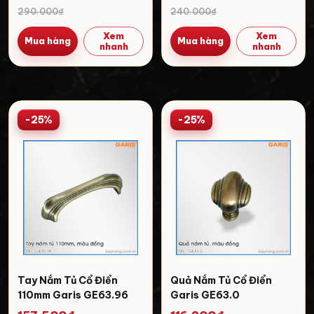
290.000₫
240.000₫
Xem
Xem
Mua hàng
Mua hàng
nhanh
nhanh
-25%
-25%
Tay Nắm Tủ Cổ Điển
Quả Nắm Tủ Cổ Điển
110mm Garis GE63.96
Garis GE63.0