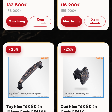
133.500₫
116.200₫
178.000₫
155.000₫
Xem
Xem
Mua hàng
Mua hàng
nhanh
nhanh
-25%
-25%
Tay Nắm Tủ Cổ Điển
Quả Nắm Tủ Cổ Điển
108mm Garis GE61.96
Garis GE61.0