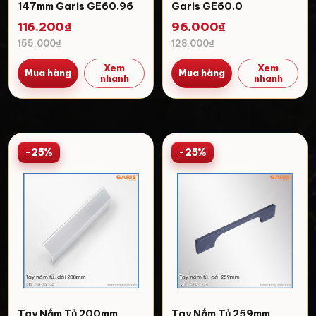
147mm Garis GE60.96
Garis GE60.0
116.200₫
96.000₫
155.000₫
128.000₫
Xem
Xem
Mua hàng
Mua hàng
nhanh
nhanh
-25%
-25%
Tay Nắm Tủ 200mm
Tay Nắm Tủ 259mm