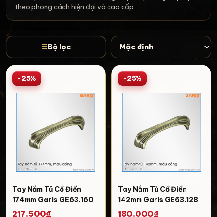
theo phong cách hiện đại và cao cấp.
☰
Bộ lọc
-25%
-25%
Tay Nắm Tủ Cổ Điển
Tay Nắm Tủ Cổ Điển
174mm Garis GE63.160
142mm Garis GE63.128
217.500₫
180.000₫