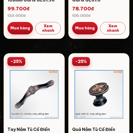
99.700₫
78.700₫
133.000₫
105.000₫
Xem
Xem
Mua hàng
Mua hàng
nhanh
nhanh
-25%
-25%
Tay Nắm Tủ Cổ Điển
Quả Nắm Tủ Cổ Điển