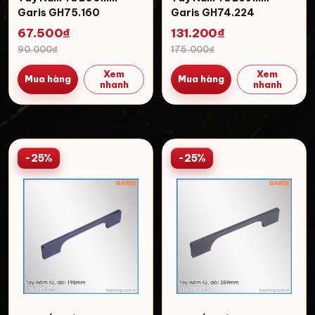
Garis GH75.160
Garis GH74.224
67.500₫
131.200₫
90.000₫
175.000₫
Xem
Xem
Mua hàng
Mua hàng
nhanh
nhanh
-25%
-25%