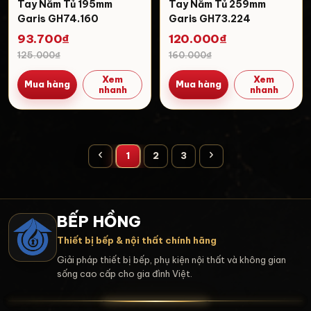
Tay Nắm Tủ 195mm
Tay Nắm Tủ 259mm
Garis GH74.160
Garis GH73.224
93.700₫
120.000₫
125.000₫
160.000₫
Xem
Xem
Mua hàng
Mua hàng
nhanh
nhanh
1
2
3
BẾP HỒNG
Thiết bị bếp & nội thất chính hãng
Giải pháp thiết bị bếp, phụ kiện nội thất và không gian
sống cao cấp cho gia đình Việt.