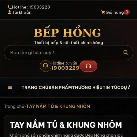
Hotline : 19003229
0
Tài khoản
Giỏ hàng
Thiết bị bếp & nội thất chính hãng
Hotline tư vấn
19003229
TRANG CHỦ
SẢN PHẨM
THƯƠNG HIỆU
TIN TỨC
DỰ ÁN
L
Trang chủ
›
TAY NẮM TỦ & KHUNG NHÔM
TAY NẮM TỦ & KHUNG NHÔM
Khám phá sản phẩm chính hãng được Bếp Hồng chọn lọc