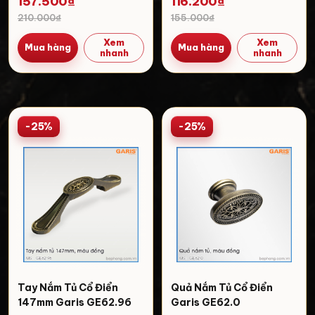
157.500₫
116.200₫
210.000₫
155.000₫
Xem
Xem
Mua hàng
Mua hàng
nhanh
nhanh
-25%
-25%
Tay Nắm Tủ Cổ Điển
Quả Nắm Tủ Cổ Điển
147mm Garis GE62.96
Garis GE62.0