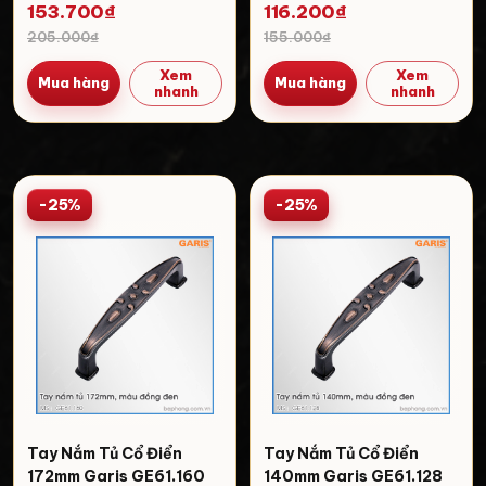
153.700₫
116.200₫
205.000₫
155.000₫
Xem
Xem
Mua hàng
Mua hàng
nhanh
nhanh
-25%
-25%
Tay Nắm Tủ Cổ Điển
Tay Nắm Tủ Cổ Điển
172mm Garis GE61.160
140mm Garis GE61.128