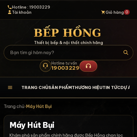
Hotline : 19003229
0
Tài khoản
Giỏ hàng
Thiết bị bếp & nội thất chính hãng
Hotline tư vấn
19003229
TRANG CHỦ
SẢN PHẨM
THƯƠNG HIỆU
TIN TỨC
DỰ ÁN
L
Trang chủ
›
Máy Hút Bụi
Máy Hút Bụi
Khám phá sản phẩm chính hãng được Bếp Hồng chọn lọc