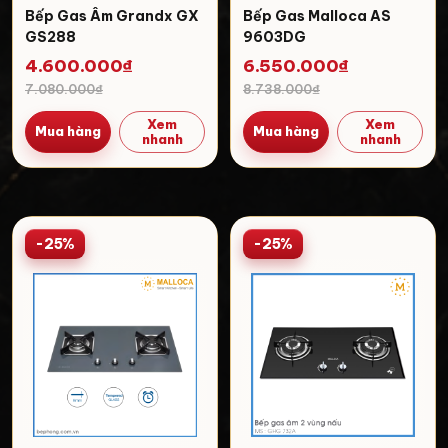
Bếp Gas Âm Grandx GX
Bếp Gas Malloca AS
GS288
9603DG
4.600.000₫
6.550.000₫
7.080.000₫
8.738.000₫
Xem
Xem
Mua hàng
Mua hàng
nhanh
nhanh
-25%
-25%