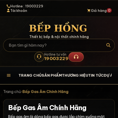
Hotline : 19003229
0
Tài khoản
Giỏ hàng
Thiết bị bếp & nội thất chính hãng
Hotline tư vấn
19003229
TRANG CHỦ
SẢN PHẨM
THƯƠNG HIỆU
TIN TỨC
DỰ ÁN
L
Trang chủ
›
Bếp Gas Âm Chính Hãng
Bếp Gas Âm Chính Hãng
Bếp gas âm là dòng bếp gas được lắp chìm xuống mặt