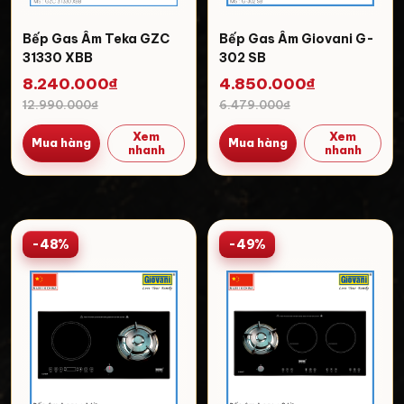
Bếp Gas Âm Teka GZC
Bếp Gas Âm Giovani G-
31330 XBB
302 SB
8.240.000₫
4.850.000₫
12.990.000₫
6.479.000₫
Xem
Xem
Mua hàng
Mua hàng
nhanh
nhanh
-48%
-49%