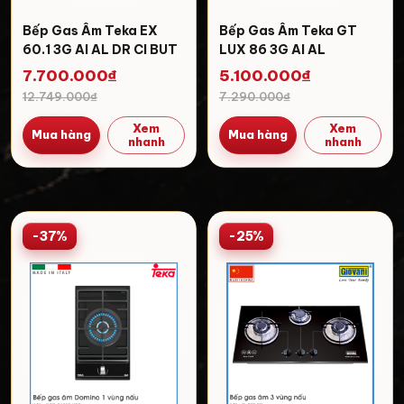
Bếp Gas Âm Teka EX
Bếp Gas Âm Teka GT
60.1 3G AI AL DR CI BUT
LUX 86 3G AI AL
7.700.000₫
5.100.000₫
12.749.000₫
7.290.000₫
Xem
Xem
Mua hàng
Mua hàng
nhanh
nhanh
-37%
-25%