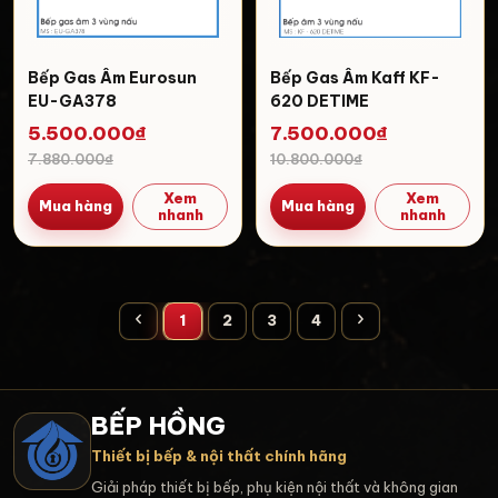
Bếp Gas Âm Eurosun
Bếp Gas Âm Kaff KF-
EU-GA378
620 DETIME
5.500.000₫
7.500.000₫
7.880.000₫
10.800.000₫
Xem
Xem
Mua hàng
Mua hàng
nhanh
nhanh
1
2
3
4
BẾP HỒNG
Thiết bị bếp & nội thất chính hãng
Giải pháp thiết bị bếp, phụ kiện nội thất và không gian