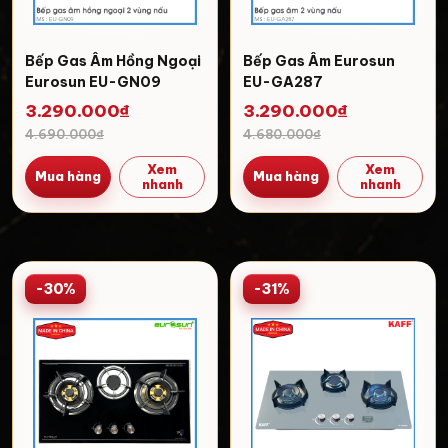
Bếp Gas Âm Hồng Ngoại
Bếp Gas Âm Eurosun
Eurosun EU-GN09
EU-GA287
3.290.000₫
3.290.000₫
4.690.000₫
4.680.000₫
Xem
Xem
Mua hàng
Mua hàng
nhanh
nhanh
-30%
-31%