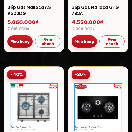
Bếp Gas Malloca AS
Bếp Gas Malloca GHG
9602DG
732A
5.860.000₫
4.550.000₫
7.815.000₫
6.068.000₫
Xem
Xem
Mua hàng
Mua hàng
nhanh
nhanh
-40%
-30%