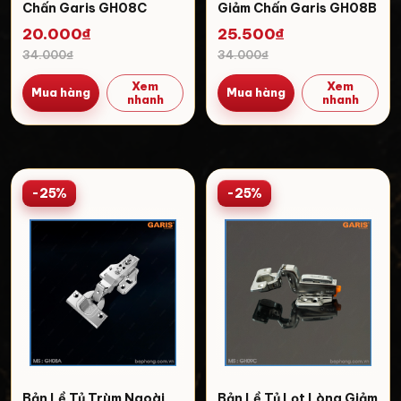
Chấn Garis GH08C
Giảm Chấn Garis GH08B
20.000₫
25.500₫
34.000₫
34.000₫
Xem
Xem
Mua hàng
Mua hàng
nhanh
nhanh
-25%
-25%
Bản Lề Tủ Trùm Ngoài
Bản Lề Tủ Lọt Lòng Giảm