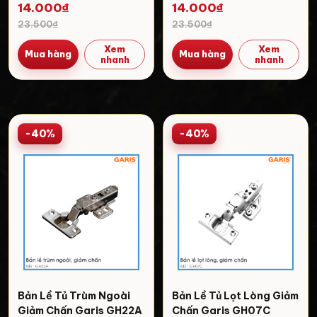
14.000₫
14.000₫
23.500₫
23.500₫
Xem
Xem
Mua hàng
Mua hàng
nhanh
nhanh
-40%
-40%
Bản Lề Tủ Trùm Ngoài
Bản Lề Tủ Lọt Lòng Giảm
Giảm Chấn Garis GH22A
Chấn Garis GH07C