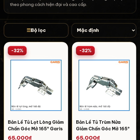
theo phong cách hiện đại và cao cấp.
☰
Bộ lọc
-32%
-32%
Bản Lề Tủ Lọt Lòng Giảm
Bản Lề Tủ Trùm Nửa
Chấn Góc Mở 165º Garis
Giảm Chấn Góc Mở 165º
GH04C
Garis GH04B
65.000₫
65.000₫