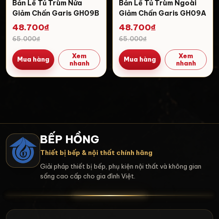
Bản Lề Tủ Trùm Nửa
Bản Lề Tủ Trùm Ngoài
Giảm Chấn Garis GH09B
Giảm Chấn Garis GH09A
48.700₫
48.700₫
65.000₫
65.000₫
Xem
Xem
Mua hàng
Mua hàng
nhanh
nhanh
BẾP HỒNG
Thiết bị bếp & nội thất chính hãng
Giải pháp thiết bị bếp, phụ kiện nội thất và không gian
sống cao cấp cho gia đình Việt.