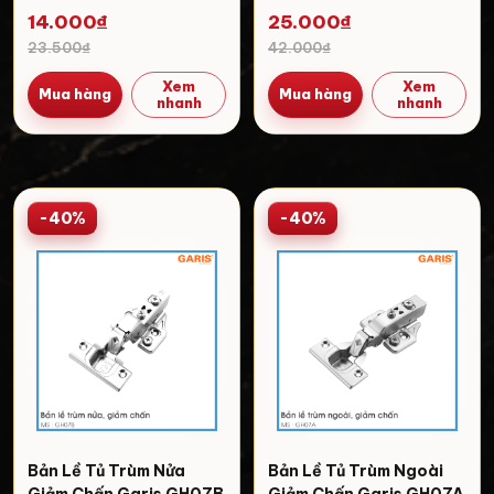
14.000₫
25.000₫
23.500₫
42.000₫
Xem
Xem
Mua hàng
Mua hàng
nhanh
nhanh
-40%
-40%
Bản Lề Tủ Trùm Nửa
Bản Lề Tủ Trùm Ngoài
Giảm Chấn Garis GH07B
Giảm Chấn Garis GH07A