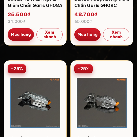
Giảm Chấn Garis GH08A
Chấn Garis GH09C
25.500₫
48.700₫
34.000₫
65.000₫
Xem
Xem
Mua hàng
Mua hàng
nhanh
nhanh
-25%
-25%