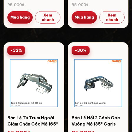
95.000₫
95.000₫
Xem
Xem
Mua hàng
Mua hàng
nhanh
nhanh
-32%
-30%
Bản Lề Tủ Trùm Ngoài
Bản Lề Nối 2 Cánh Góc
Giảm Chấn Góc Mở 165º
Vuông Mở 135º Garis
Garis GH04A
GH03