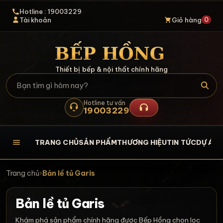
Hotline : 19003229
0
Tài khoản
Giỏ hàng
Thiết bị bếp & nội thất chính hãng
Hotline tư vấn
19003229
TRANG CHỦ
SẢN PHẨM
THƯƠNG HIỆU
TIN TỨC
DỰ ÁN
L
Trang chủ
›
Bản lề tủ Garis
Bản lề tủ Garis
Khám phá sản phẩm chính hãng được Bếp Hồng chọn lọc