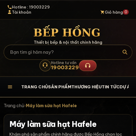
Hotline : 19003229
0
Tài khoản
Giỏ hàng
Thiết bị bếp & nội thất chính hãng
Hotline tư vấn
19003229
TRANG CHỦ
SẢN PHẨM
THƯƠNG HIỆU
TIN TỨC
DỰ ÁN
L
Trang chủ
›
Máy làm sữa hạt Hafele
Máy làm sữa hạt Hafele
Khám phá sản phẩm chính hãng được Bếp Hồng chọn lọc