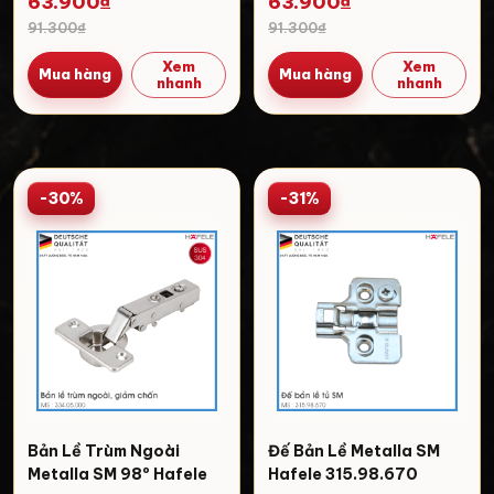
63.900₫
63.900₫
91.300₫
91.300₫
Xem
Xem
Mua hàng
Mua hàng
nhanh
nhanh
-30%
-31%
Bản Lề Trùm Ngoài
Đế Bản Lề Metalla SM
Metalla SM 98º Hafele
Hafele 315.98.670