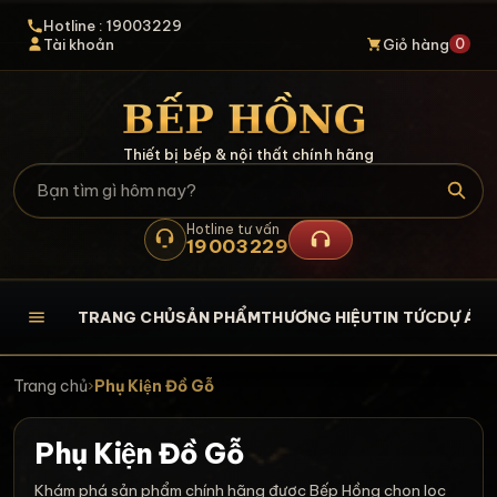
Hotline : 19003229
0
Tài khoản
Giỏ hàng
Thiết bị bếp & nội thất chính hãng
Hotline tư vấn
19003229
TRANG CHỦ
SẢN PHẨM
THƯƠNG HIỆU
TIN TỨC
DỰ ÁN
L
Trang chủ
›
Phụ Kiện Đồ Gỗ
Phụ Kiện Đồ Gỗ
Khám phá sản phẩm chính hãng được Bếp Hồng chọn lọc