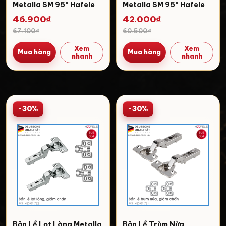
Metalla SM 95º Hafele
Metalla SM 95º Hafele
308.03.004
308.03.003
46.900₫
42.000₫
67.100₫
60.500₫
Xem
Xem
Mua hàng
Mua hàng
nhanh
nhanh
-30%
-30%
Bản Lề Lọt Lòng Metalla
Bản Lề Trùm Nửa