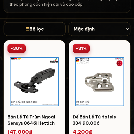
theo phong cách hiện đại và cao cấp.
☰
Bộ lọc
-30%
-31%
Bản Lề Tủ Trùm Ngoài
Đế Bản Lề Tủ Hafele
Sensys 8646i Hettich
334.90.006
9091761
147.000₫
4.200₫