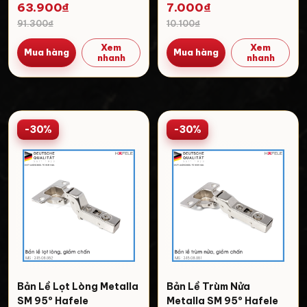
334.05.000
63.900₫
7.000₫
91.300₫
10.100₫
Xem
Xem
Mua hàng
Mua hàng
nhanh
nhanh
-30%
-30%
Bản Lề Lọt Lòng Metalla
Bản Lề Trùm Nửa
SM 95º Hafele
Metalla SM 95º Hafele