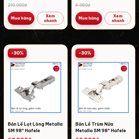
210.000₫
6.050₫
Xem
Xem
Mua hàng
Mua hàng
nhanh
nhanh
-30%
-30%
Bản Lề Lọt Lòng Metalla
Bản Lề Trùm Nửa
SM 98º Hafele
Metalla SM 98º Hafele
334.25.000
334.15.000