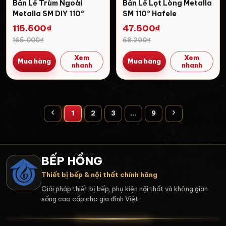
Bản Lề Trùm Ngoài
Bản Lề Lọt Lòng Metalla
Metalla SM DIY 110º
SM 110º Hafele
Hafele 483.01.720
315.06.352
115.500₫
47.500₫
165.000₫
68.200₫
Xem
Xem
Mua hàng
Mua hàng
nhanh
nhanh
1
2
3
...
9
BẾP HỒNG
Thiết bị bếp & nội thất chính hãng
Giải pháp thiết bị bếp, phụ kiện nội thất và không gian
sống cao cấp cho gia đình Việt.