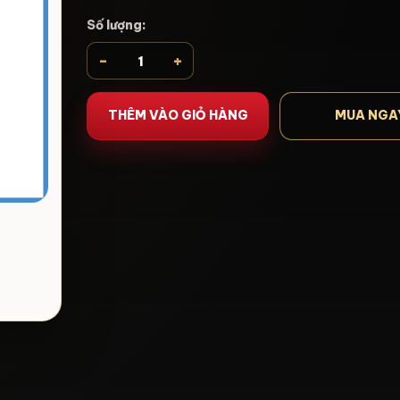
Số lượng:
-
+
THÊM VÀO GIỎ HÀNG
MUA NGA