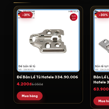
-31%
-30%
Đế Bản Lề Tủ Hafele 334.90.006
Bản Lề
Hafele 
4.200₫
6.050₫
63.900
Mua hàng
Mua h