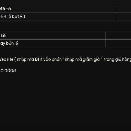
Mô tả
ề 4 lỗ bắt vít
tả
ay bản lề
Website ( nhập mã
BH1
vào phần " nhập mã giảm giá " trong giỏ hàn
.000.000đ