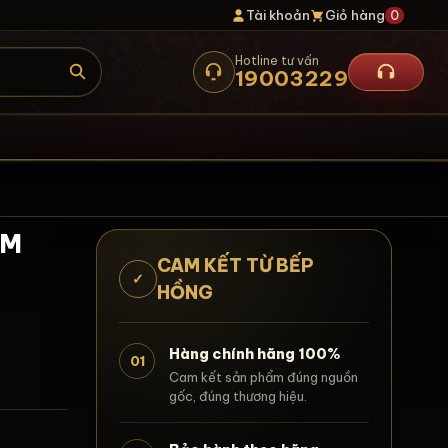
Tài khoản
Giỏ hàng
0
Hotline tư vấn
19003229
SM
CAM KẾT TỪ BẾP
✓
HỒNG
Hàng chính hãng 100%
01
Cam kết sản phẩm đúng nguồn
gốc, đúng thương hiệu.