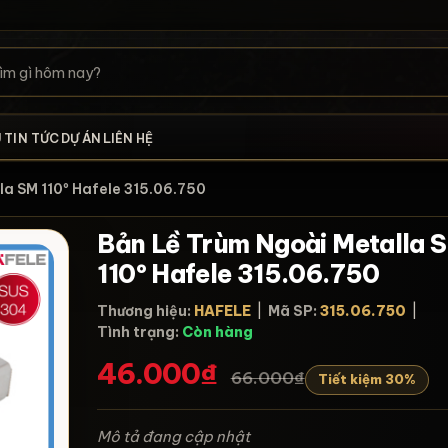
U
TIN TỨC
DỰ ÁN
LIÊN HỆ
alla SM 110º Hafele 315.06.750
Bản Lề Trùm Ngoài Metalla 
110º Hafele 315.06.750
Thương hiệu:
HAFELE
|
Mã SP:
315.06.750
|
Tình trạng:
Còn hàng
46.000₫
66.000₫
Tiết kiệm 30%
Mô tả đang cập nhật