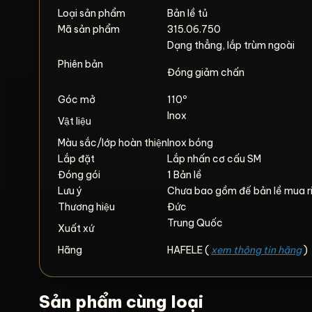
Loại sản phẩm
Bản lề tủ
Mã sản phẩm
315.06.750
Dạng thẳng, lắp trùm ngoài
Phiên bản
Đóng giảm chấn
Góc mở
110º
Inox
Vật liệu
Màu sắc/lớp hoàn thiện
Inox bóng
Lắp đặt
Lắp nhấn cơ cấu SM
Đóng gói
1 Bản lề
Lưu ý
Chưa bao gồm đế bản lề mua r
Thương hiệu
Đức
Trung Quốc
Xuất xứ
Hãng
HAFELE (
xem thông tin hãng
)
Sản phẩm cùng loại