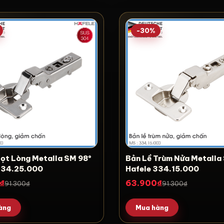
-30%
 Lọt Lòng Metalla SM 98º
Bản Lề Trùm Nửa Metall
334.25.000
Hafele 334.15.000
₫
63.900₫
91.300₫
91.300₫
àng
Mua hàng