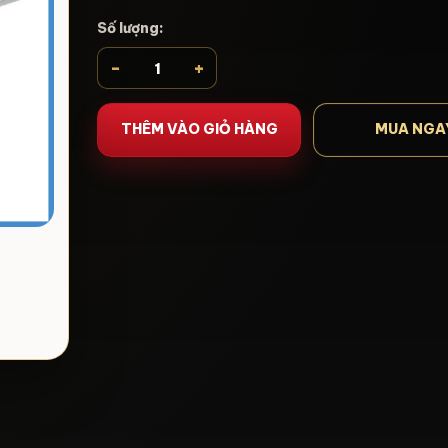
Số lượng:
-
+
THÊM VÀO GIỎ HÀNG
MUA NGA