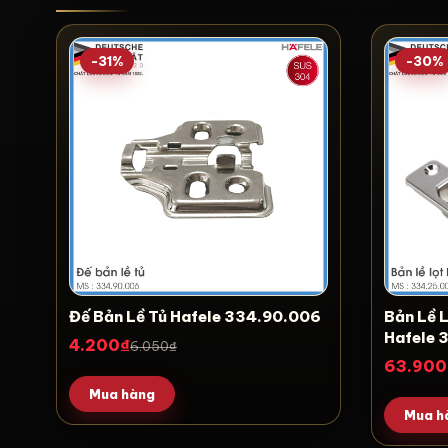
-31%
-30%
Đế Bản Lề Tủ Hafele 334.90.006
Bản Lề
Hafele 
4.200₫
6.050₫
63.900
Mua hàng
Mua h