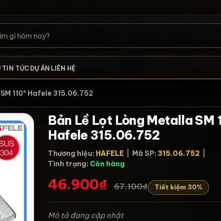
U
TIN TỨC
DỰ ÁN
LIÊN HỆ
la SM 110º Hafele 315.06.752
Bản Lề Lọt Lòng Metalla SM 
Hafele 315.06.752
Thương hiệu:
HAFELE
|
Mã SP:
315.06.752
|
Tình trạng:
Còn hàng
46.900₫
67.100₫
Tiết kiệm 30%
Mô tả đang cập nhật