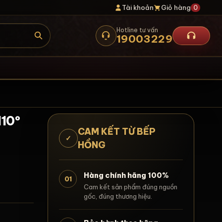
Tài khoản
Giỏ hàng
0
Hotline tư vấn
19003229
110º
CAM KẾT TỪ BẾP
✓
HỒNG
Hàng chính hãng 100%
01
Cam kết sản phẩm đúng nguồn
gốc, đúng thương hiệu.