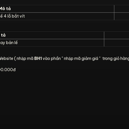
Mô tả
ề 4 lỗ bắt vít
tả
ay bản lề
Website ( nhập mã
BH1
vào phần " nhập mã giảm giá " trong giỏ hàn
.000.000đ