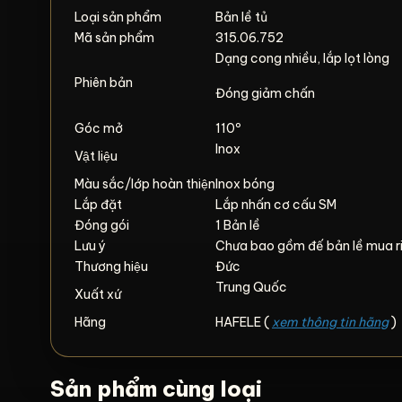
Loại sản phẩm
Bản lề tủ
Mã sản phẩm
315.06.752
Dạng cong nhiều, lắp lọt lòng
Phiên bản
Đóng giảm chấn
Góc mở
110º
Inox
Vật liệu
Màu sắc/lớp hoàn thiện
Inox bóng
Lắp đặt
Lắp nhấn cơ cấu SM
Đóng gói
1 Bản lề
Lưu ý
Chưa bao gồm đế bản lề mua r
Thương hiệu
Đức
Trung Quốc
Xuất xứ
Hãng
HAFELE (
xem thông tin hãng
)
Sản phẩm cùng loại