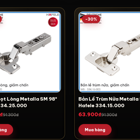
-30%
 Lọt Lòng Metalla SM 98º
Bản Lề Trùm Nửa Metall
334.25.000
Hafele 334.15.000
₫
63.900₫
91.300₫
91.300₫
àng
Mua hàng