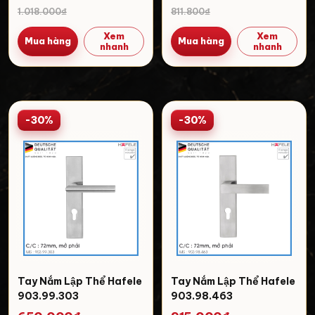
1.018.000₫
811.800₫
Xem
Xem
Mua hàng
Mua hàng
nhanh
nhanh
-30%
-30%
Tay Nắm Lập Thể Hafele
Tay Nắm Lập Thể Hafele
903.99.303
903.98.463