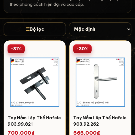
theo phong cách hiện đại và cao cấp.
☰
Bộ lọc
-31%
-30%
Tay Nắm Lập Thể Hafele
Tay Nắm Lập Thể Hafele
903.99.821
903.92.262
700.000₫
565.000₫