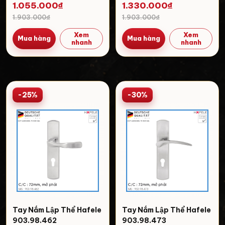
1.055.000₫
1.330.000₫
1.903.000₫
1.903.000₫
Xem
Xem
Mua hàng
Mua hàng
nhanh
nhanh
-25%
-30%
Tay Nắm Lập Thể Hafele
Tay Nắm Lập Thể Hafele
903.98.462
903.98.473