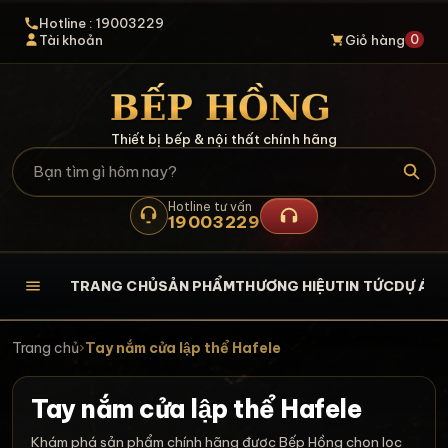
Hotline : 19003229
0
Tài khoản
Giỏ hàng
Thiết bị bếp & nội thất chính hãng
Hotline tư vấn
19003229
TRANG CHỦ
SẢN PHẨM
THƯƠNG HIỆU
TIN TỨC
DỰ ÁN
L
Trang chủ
›
Tay nắm cửa lập thể Hafele
Tay nắm cửa lập thể Hafele
Khám phá sản phẩm chính hãng được Bếp Hồng chọn lọc