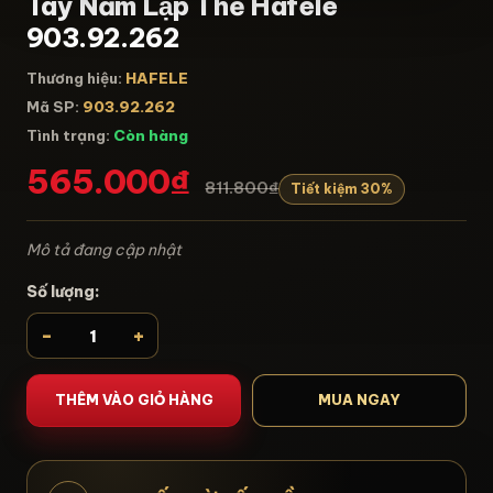
Tay Nắm Lập Thể Hafele
903.92.262
Thương hiệu:
HAFELE
Mã SP:
903.92.262
Tình trạng:
Còn hàng
565.000₫
811.800₫
Tiết kiệm 30%
Mô tả đang cập nhật
Số lượng:
-
+
THÊM VÀO GIỎ HÀNG
MUA NGAY