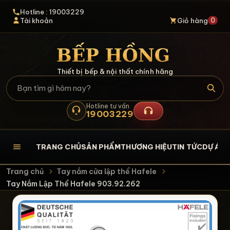
Hotline : 19003229
0
Tài khoản
Giỏ hàng
Thiết bị bếp & nội thất chính hãng
Hotline tư vấn
19003229
TRANG CHỦ
SẢN PHẨM
THƯƠNG HIỆU
TIN TỨC
DỰ ÁN
L
Trang chủ
Tay nắm cửa lập thể Hafele
Tay Nắm Lập Thể Hafele 903.92.262