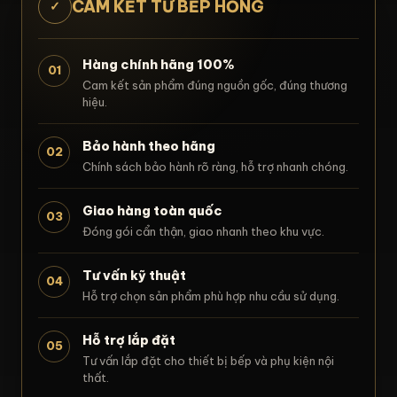
CAM KẾT TỪ BẾP HỒNG
✓
Hàng chính hãng 100%
01
Cam kết sản phẩm đúng nguồn gốc, đúng thương
hiệu.
Bảo hành theo hãng
02
Chính sách bảo hành rõ ràng, hỗ trợ nhanh chóng.
Giao hàng toàn quốc
03
Đóng gói cẩn thận, giao nhanh theo khu vực.
Tư vấn kỹ thuật
04
Hỗ trợ chọn sản phẩm phù hợp nhu cầu sử dụng.
Hỗ trợ lắp đặt
05
Tư vấn lắp đặt cho thiết bị bếp và phụ kiện nội
thất.