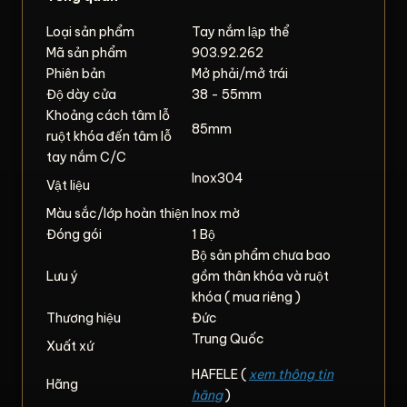
Loại sản phẩm
Tay nắm lập thể
Mã sản phẩm
903.92.262
Phiên bản
Mở phải/mở trái
Độ dày cửa
38 - 55mm
Khoảng cách tâm lỗ
85mm
ruột khóa đến tâm lỗ
tay nắm C/C
Inox304
Vật liệu
Màu sắc/lớp hoàn thiện
Inox mờ
Đóng gói
1 Bộ
Bộ sản phẩm chưa bao
Lưu ý
gồm thân khóa và ruột
khóa ( mua riêng )
Thương hiệu
Đức
Trung Quốc
Xuất xứ
HAFELE (
xem thông tin
Hãng
hãng
)