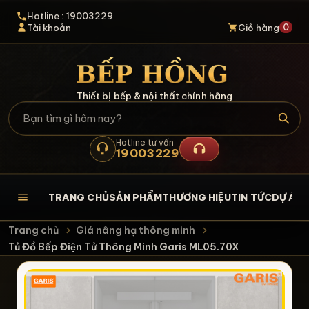
Hotline : 19003229
0
Tài khoản
Giỏ hàng
Thiết bị bếp & nội thất chính hãng
Hotline tư vấn
19003229
TRANG CHỦ
SẢN PHẨM
THƯƠNG HIỆU
TIN TỨC
DỰ ÁN
L
Trang chủ
Giá nâng hạ thông minh
Tủ Đồ Bếp Điện Tử Thông Minh Garis ML05.70X