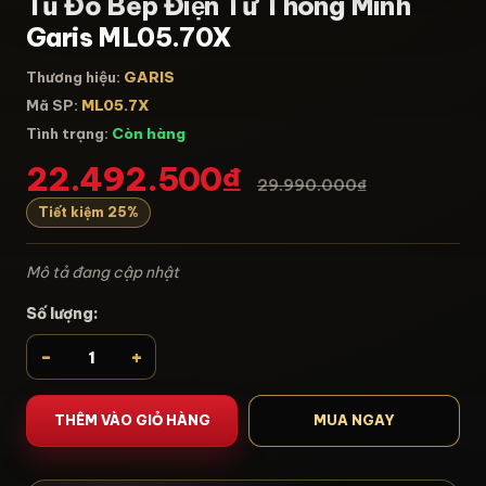
Tủ Đồ Bếp Điện Tử Thông Minh
Garis ML05.70X
Thương hiệu:
GARIS
Mã SP:
ML05.7X
Tình trạng:
Còn hàng
22.492.500₫
29.990.000₫
Tiết kiệm 25%
Mô tả đang cập nhật
Số lượng:
-
+
THÊM VÀO GIỎ HÀNG
MUA NGAY