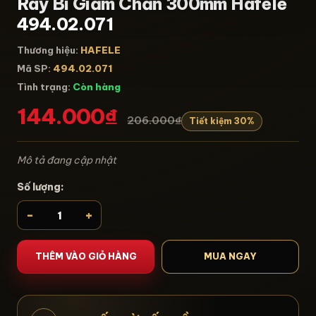
Ray Bi Giảm Chấn 300mm Hafele
494.02.071
Thương hiệu:
HAFELE
Mã SP:
494.02.071
Tình trạng:
Còn hàng
144.000₫
206.000₫
Tiết kiệm 30%
Mô tả đang cập nhật
Số lượng:
-
+
THÊM VÀO GIỎ HÀNG
MUA NGAY