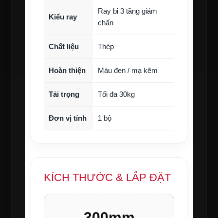
Ray bi 3 tầng giảm
Kiểu ray
chấn
Chất liệu
Thép
Hoàn thiện
Màu đen / mạ kẽm
Tải trọng
Tối đa 30kg
Đơn vị tính
1 bộ
KÍCH THƯỚC & LẮP ĐẶT
300mm