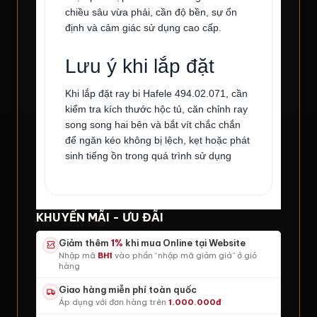
chiều sâu vừa phải, cần độ bền, sự ổn
định và cảm giác sử dụng cao cấp.
Lưu ý khi lắp đặt
Khi lắp đặt ray bi Hafele 494.02.071, cần
kiểm tra kích thước hộc tủ, căn chỉnh ray
song song hai bên và bắt vít chắc chắn
để ngăn kéo không bị lệch, kẹt hoặc phát
sinh tiếng ồn trong quá trình sử dụng
KHUYẾN MÃI - ƯU ĐÃI
Giảm thêm
1%
khi mua Online tại Website
Nhập mã
BH1
vào phần “nhập mã giảm giá” ở giỏ
hàng
Giao hàng miễn phí toàn quốc
Áp dụng với đơn hàng trên
1.000.000đ