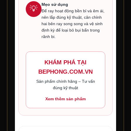
Mẹo sử dụng
💡
Để ray hoạt động bền bỉ và êm ái,
nên lắp đúng kỹ thuật, cân chỉnh
hai bên ray song song và vệ sinh
định kỳ để loại bỏ bụi bẩn trong
rãnh bi.
KHÁM PHÁ TẠI
BEPHONG.COM.VN
Sản phẩm chính hãng – Tư vấn
đúng kỹ thuật
Xem thêm sản phẩm