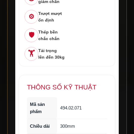
giảm chấn
Trượt mượt
⚙️
ổn định
Thép bền
🛡️
chắc chắn
Tải trọng
🏋️
lên đến 30kg
THÔNG SỐ KỸ THUẬT
Mã sản
494.02.071
phẩm
Chiều dài
300mm