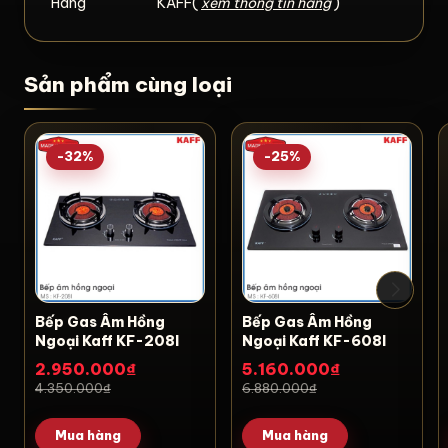
Hãng
KAFF(
xem thông tin hãng
)
Sản phẩm cùng loại
-32%
-25%
Bếp Gas Âm Hồng
Bếp Gas Âm Hồng
Ngoại Kaff KF-208I
Ngoại Kaff KF-608I
2.950.000₫
5.160.000₫
4.350.000₫
6.880.000₫
Mua hàng
Mua hàng