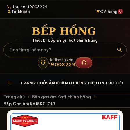
Hotline : 19003229
0
Tài khoản
Giỏ hàng
Thiết bị bếp & nội thất chính hãng
Hotline tư vấn
19003229
TRANG CHỦ
SẢN PHẨM
THƯƠNG HIỆU
TIN TỨC
DỰ ÁN
L
Trang chủ
Bếp gas âm Kaff chính hãng
Bếp Gas Âm Kaff KF-219