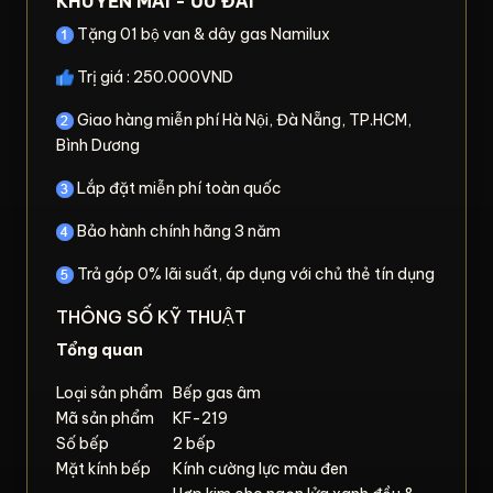
KHUYẾN MÃI - ƯU ĐÃI
Tặng 01 bộ van & dây gas Namilux
Trị giá : 250.000VND
Giao hàng miễn phí Hà Nội, Đà Nẵng, TP.HCM,
Bình Dương
Lắp đặt miễn phí toàn quốc
Bảo hành chính hãng 3 năm
Trả góp 0% lãi suất, áp dụng với chủ thẻ tín dụng
THÔNG SỐ KỸ THUẬT
Tổng quan
Loại sản phẩm
Bếp gas âm
Mã sản phẩm
KF-219
Số bếp
2 bếp
Mặt kính bếp
Kính cường lực màu đen