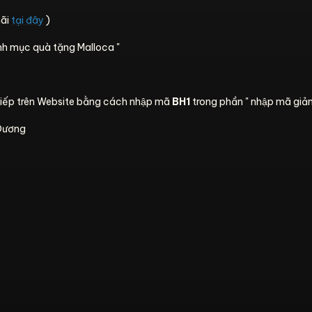
ãi
tại đây
)
anh mục quà tặng Malloca "
tiếp trên Website bằng cách nhập mã
BH1
trong phần " nhập mã giảm
 Dương