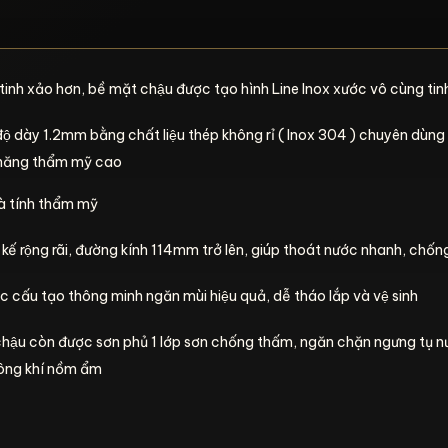
tinh xảo hơn, bề mặt chậu được tạo hình Line Inox xước vô cùng tin
độ dày 1.2mm bằng chất liệu thép không rỉ ( Inox 304 ) chuyên dùng
nh năng thẩm mỹ cao
̀ tính thẩm mỹ
́t kế rộng rãi, đường kính 114mm trở lên, giúp thoát nước nhanh, chố
̣c cấu tạo thông minh ngăn mùi hiệu quả, dễ tháo lắp và vệ sinh
hậu còn được sơn phủ 1 lớp sơn chống thấm, ngăn chặn ngưng tụ nư
hông khí nồm ẩm