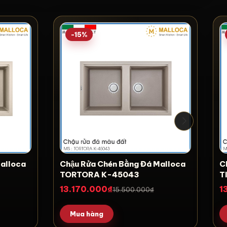
-15%
Malloca
Chậu Rửa Chén Bằng Đá Malloca
Ch
TORTORA K-45043
T
13.170.000₫
1
15.500.000₫
Mua hàng