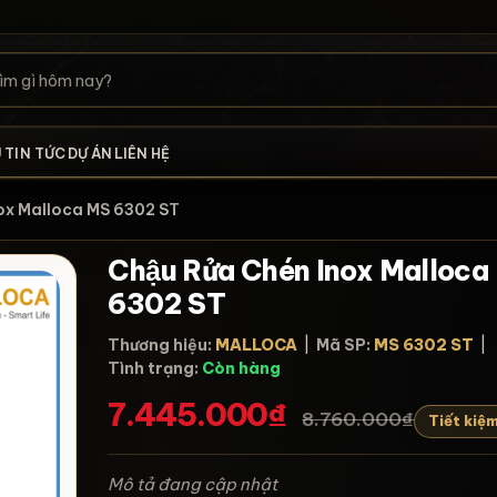
U
TIN TỨC
DỰ ÁN
LIÊN HỆ
Inox Malloca MS 6302 ST
Chậu Rửa Chén Inox Malloc
6302 ST
Thương hiệu:
MALLOCA
|
Mã SP:
MS 6302 ST
|
Tình trạng:
Còn hàng
7.445.000₫
8.760.000₫
Tiết kiệ
Mô tả đang cập nhật