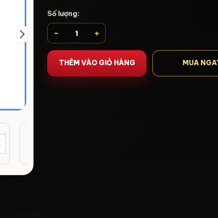
Số lượng:
-
+
THÊM VÀO GIỎ HÀNG
MUA NGA