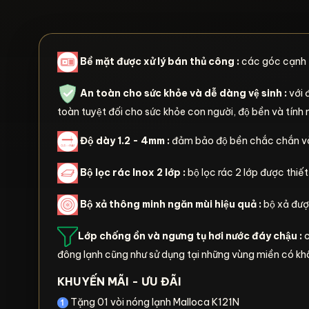
Bề mặt được xử lý bán thủ công :
các góc cạnh 
An toàn cho sức khỏe và dễ dàng vệ sinh :
với 
toàn tuyệt đối cho sức khỏe con người, độ bền và tí
Độ dày 1.2 - 4mm :
đảm bảo độ bền chắc chắn va
Bộ lọc rác Inox 2 lớp :
bộ lọc rác 2 lớp được thiê
Bộ xả thông minh ngăn mùi hiệu quả :
bộ xả đươ
Lớp chống ồn và ngưng tụ hơi nước đáy chậu :
c
đông lạnh cũng như sử dụng tại những vùng miền có k
KHUYẾN MÃI - ƯU ĐÃI
Tặng 01 vòi nóng lạnh Malloca K121N