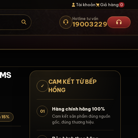
Tài khoản
Giỏ hàng
0
Hotline tư vấn
19003229
a MS
CAM KẾT TỪ BẾP
✓
HỒNG
Hàng chính hãng 100%
01
Cam kết sản phẩm đúng nguồn
m 15%
gốc, đúng thương hiệu.