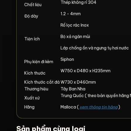
Thép không rỉ 304
Chất liệu
1.2 - 4mm
Độ dày
Rổ lọc rác Inox
Bộ xả ngăn mùi
Tiện ích
Lớp chống ồn và ngưng tụ hơi nước
Siphon
Phụ kiện đi kèm
W750 x D480 x H235mm
Kích thước
Kích thước cắt đá
W730 x D460mm
Thương hiệu
Tây Ban Nha
Trung Quốc ( theo bản quyền hãng 
Xuất xứ
Hãng
Malloca (
xem thông tin hãng
)
Sản phẩm cùng loại