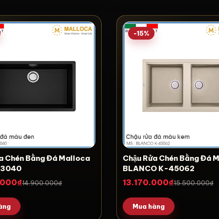
-15%
̉a Chén Bằng Đá Malloca
Chậu Rửa Chén Bằng Đá 
13040
BLANCO K-45062
.000₫
13.170.000₫
14.900.000₫
15.500.000₫
àng
Mua hàng