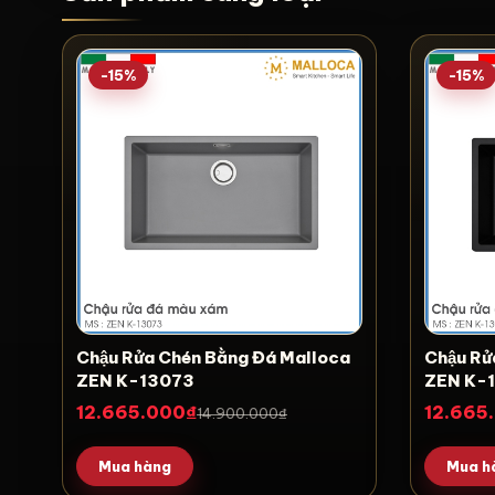
-15%
-15%
Chậu Rửa Chén Bằng Đá Malloca
Chậu Rư
ZEN K-13073
ZEN K-
12.665.000₫
12.665
14.900.000₫
Mua hàng
Mua h