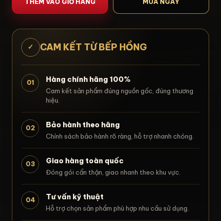
THÊM VÀO GIỎ HÀNG
MUA NGAY
CAM KẾT TỪ BẾP HỒNG
✓
Hàng chính hãng 100%
01
Cam kết sản phẩm đúng nguồn gốc, đúng thương
hiệu.
Bảo hành theo hãng
02
Chính sách bảo hành rõ ràng, hỗ trợ nhanh chóng.
Giao hàng toàn quốc
03
Đóng gói cẩn thận, giao nhanh theo khu vực.
Tư vấn kỹ thuật
04
Hỗ trợ chọn sản phẩm phù hợp nhu cầu sử dụng.