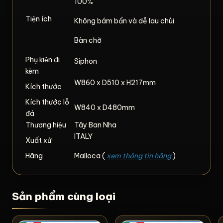
100%
Tiện ích
Không bám bẩn và dễ lau chùi
Bàn chờ
Phụ kiện đi
Siphon
kèm
W860 x D510 x H217mm
Kích thước
Kích thước lỗ
W840 x D480mm
đá
Thương hiệu
Tây Ban Nha
ITALY
Xuất xứ
Hãng
Malloca (
xem thông tin hãng
)
Sản phẩm cùng loại