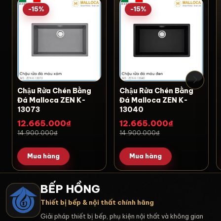
-15%
-15%
Chậu Rửa Chén Bằng
Chậu Rửa Chén Bằng
Đá Malloca ZEN K-
Đá Malloca ZEN K-
13073
13040
12.665.000₫
12.665.000₫
14.900.000₫
14.900.000₫
Mua hàng
Mua hàng
BẾP HỒNG
Thiết bị bếp & nội thất chính hãng
Giải pháp thiết bị bếp, phụ kiện nội thất và không gian