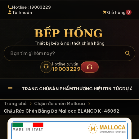
Hotline : 19003229
0
Tài khoản
Giỏ hàng
Thiết bị bếp & nội thất chính hãng
Hotline tư vấn
19003229
TRANG CHỦ
SẢN PHẨM
THƯƠNG HIỆU
TIN TỨC
DỰ ÁN
L
Trang chủ
Chậu rửa chén Malloca
Chậu Rửa Chén Bằng Đá Malloca BLANCO K-45062