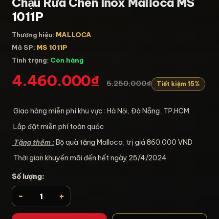
Chậu Rửa Chén Inox Malloca MS
1011P
Thương hiệu:
MALLOCA
Mã SP:
MS 1011P
Tình trạng:
Còn hàng
4.460.000₫
5.250.000₫
Tiết kiệm 15%
Giao hàng miễn phí khu vực : Hà Nội, Đà Nẵng, TP.HCM
Lắp đặt miễn phí toàn quốc
Tặng thêm :
Bộ quà tặng Malloca, trị giá 860.000 VND
Thời gian khuyến mãi đến hết ngày 25/4/2024
Số lượng:
-
+