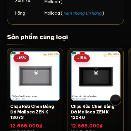
Xuất xứ
Malloca )
Hãng
Malloca (
xem thông tin hãng
)
Sản phẩm cùng loại
-15%
-15%
Chậu Rửa Chén Bằng
Chậu Rửa Chén Bằng
Đá Malloca ZEN K-
Đá Malloca ZEN K-
13073
13040
12.665.000₫
12.665.000₫