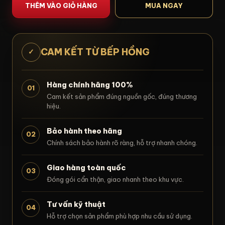
THÊM VÀO GIỎ HÀNG
MUA NGAY
CAM KẾT TỪ BẾP HỒNG
✓
Hàng chính hãng 100%
01
Cam kết sản phẩm đúng nguồn gốc, đúng thương
hiệu.
Bảo hành theo hãng
02
Chính sách bảo hành rõ ràng, hỗ trợ nhanh chóng.
Giao hàng toàn quốc
03
Đóng gói cẩn thận, giao nhanh theo khu vực.
Tư vấn kỹ thuật
04
Hỗ trợ chọn sản phẩm phù hợp nhu cầu sử dụng.