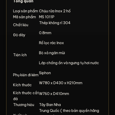
Tổng quan
Loại sản phẩm
Chậu rửa Inox 2 hố
Mã sản phẩm
MS 1011P
Thép không rỉ 304
Chất liệu
0.8mm
Độ dày
Rổ lọc rác Inox
Bộ xả ngăn mùi
Tiện ích
Lớp chống ồn và ngưng tụ hơi nước
Siphon
Phụ kiện đi kèm
W780 x D430 x H210mm
Kích thước
Kích thước cắt
W760 x D410mm
đá
Thương hiệu
Tây Ban Nha
Trung Quốc ( theo bản quyền hãng