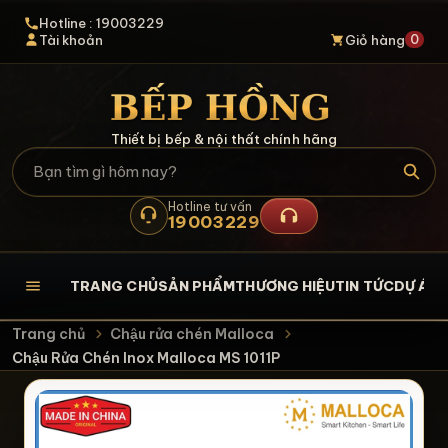
Hotline : 19003229
0
Tài khoản
Giỏ hàng
Thiết bị bếp & nội thất chính hãng
Hotline tư vấn
19003229
TRANG CHỦ
SẢN PHẨM
THƯƠNG HIỆU
TIN TỨC
DỰ ÁN
L
Trang chủ
Chậu rửa chén Malloca
Chậu Rửa Chén Inox Malloca MS 1011P