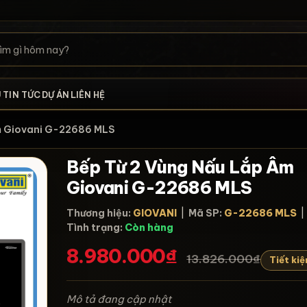
U
TIN TỨC
DỰ ÁN
LIÊN HỆ
p Âm Giovani G-22686 MLS
Bếp Từ 2 Vùng Nấu Lắp Âm
Giovani G-22686 MLS
Thương hiệu:
GIOVANI
|
Mã SP:
G-22686 MLS
Tình trạng:
Còn hàng
8.980.000₫
13.826.000₫
Tiết ki
Mô tả đang cập nhật