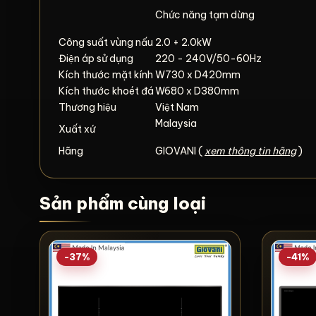
Chức năng tạm dừng
Công suất vùng nấu
2.0 + 2.0kW
Điện áp sử dụng
220 - 240V/50-60Hz
Kích thước mặt kính
W730 x D420mm
Kích thước khoét đá
W680 x D380mm
Thương hiệu
Việt Nam
Malaysia
Xuất xứ
Hãng
GIOVANI (
xem thông tin hãng
)
Sản phẩm cùng loại
-37%
-41%