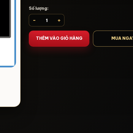
Số lượng:
-
+
THÊM VÀO GIỎ HÀNG
MUA NGA