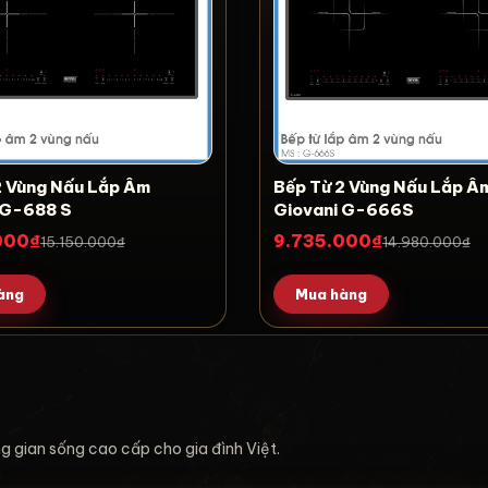
2 Vùng Nấu Lắp Âm
Bếp Từ 2 Vùng Nấu Lắp Â
 G-688 S
Giovani G-666S
000₫
9.735.000₫
15.150.000₫
14.980.000₫
àng
Mua hàng
ông gian sống cao cấp cho gia đình Việt.