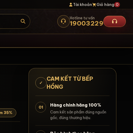
Tài khoản
Giỏ hàng
0
Hotline tư vấn
19003229
CAM KẾT TỪ BẾP
✓
HỒNG
|
Hàng chính hãng 100%
01
Cam kết sản phẩm đúng nguồn
ệm 35%
gốc, đúng thương hiệu.