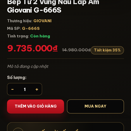
Bếp Từ 2 Vùng Nấu Lắp Âm
Giovani G-666S
Thương hiệu:
GIOVANI
Mã SP:
G-666S
Tình trạng:
Còn hàng
9.735.000₫
14.980.000₫
Tiết kiệm 35%
Mô tả đang cập nhật
Số lượng:
-
+
THÊM VÀO GIỎ HÀNG
MUA NGAY