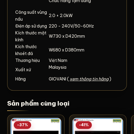
Chức năng tạm dừng
Công suất vùng
2.0 + 2.0kW
nấu
Điện áp sử dụng
220 - 240V/50-60Hz
Kích thước mặt
W730 x D420mm
kính
Kích thước
W680 x D380mm
khoét đá
Thương hiệu
Việt Nam
Malaysia
Xuất xứ
Hãng
GIOVANI (
xem thông tin hãng
)
Sản phẩm cùng loại
-37%
-41%