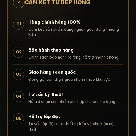
CAM KẾT TỪ BẾP HỒNG
✓
Hàng chính hãng 100%
01
Cam kết sản phẩm đúng nguồn gốc, đúng thương
hiệu.
Bảo hành theo hãng
02
Chính sách bảo hành rõ ràng, hỗ trợ nhanh chóng.
Giao hàng toàn quốc
03
Đóng gói cẩn thận, giao nhanh theo khu vực.
Tư vấn kỹ thuật
04
Hỗ trợ chọn sản phẩm phù hợp nhu cầu sử dụng.
Hỗ trợ lắp đặt
05
Tư vấn lắp đặt cho thiết bị bếp và phụ kiện nội
thất.