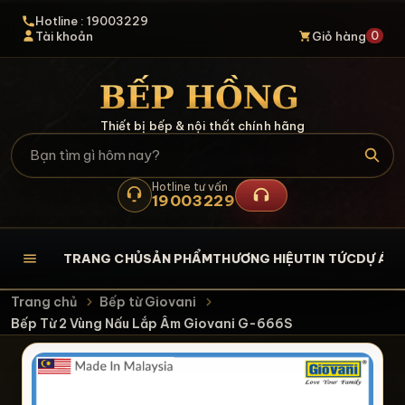
Hotline : 19003229
0
Tài khoản
Giỏ hàng
Thiết bị bếp & nội thất chính hãng
Hotline tư vấn
19003229
TRANG CHỦ
SẢN PHẨM
THƯƠNG HIỆU
TIN TỨC
DỰ ÁN
L
Trang chủ
Bếp từ Giovani
Bếp Từ 2 Vùng Nấu Lắp Âm Giovani G-666S