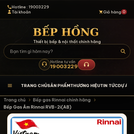
Hotline : 19003229
0
Tài khoản
Giỏ hàng
Thiết bị bếp & nội thất chính hãng
Hotline tư vấn
19003229
TRANG CHỦ
SẢN PHẨM
THƯƠNG HIỆU
TIN TỨC
DỰ ÁN
L
Trang chủ
Bếp gas Rinnai chính hãng
Bếp Gas Âm Rinnai RVB-2i(AB)