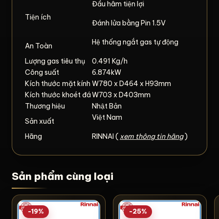
Đầu hâm tiện lợi
Tiện ích
Đánh lửa bằng Pin 1.5V
Hệ thống ngắt gas tự động
An Toàn
Lượng gas tiêu thụ
0.491 Kg/h
Công suất
6.874kW
Kích thước mặt kính
W780 x D464 x H93mm
Kích thước khoét đá
W703 x D403mm
Thương hiệu
Nhật Bản
Việt Nam
Sản xuất
Hãng
RINNAI (
xem thông tin hãng
)
Sản phẩm cùng loại
-19%
-25%