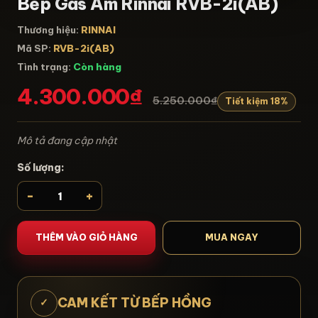
Bếp Gas Âm Rinnai RVB-2i(AB)
Thương hiệu:
RINNAI
Mã SP:
RVB-2i(AB)
Tình trạng:
Còn hàng
4.300.000₫
5.250.000₫
Tiết kiệm 18%
Mô tả đang cập nhật
Số lượng:
-
+
THÊM VÀO GIỎ HÀNG
MUA NGAY
CAM KẾT TỪ BẾP HỒNG
✓