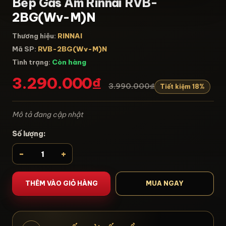
Bếp Gas Âm Rinnai RVB-
2BG(Wv-M)N
Thương hiệu:
RINNAI
Mã SP:
RVB-2BG(Wv-M)N
Tình trạng:
Còn hàng
3.290.000₫
3.990.000₫
Tiết kiệm 18%
Mô tả đang cập nhật
Số lượng:
-
+
THÊM VÀO GIỎ HÀNG
MUA NGAY