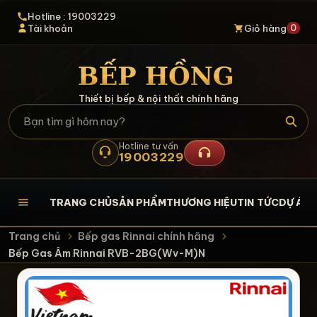
Hotline : 19003229
0
Tài khoản
Giỏ hàng
Thiết bị bếp & nội thất chính hãng
Hotline tư vấn
19003229
TRANG CHỦ
SẢN PHẨM
THƯƠNG HIỆU
TIN TỨC
DỰ ÁN
L
Trang chủ
Bếp gas Rinnai chính hãng
Bếp Gas Âm Rinnai RVB-2BG(Wv-M)N