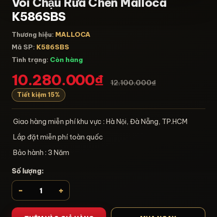
Vòi Chậu Rửa Chén Malloca
K586SBS
Thương hiệu:
MALLOCA
Mã SP:
K586SBS
Tình trạng:
Còn hàng
10.280.000₫
12.100.000₫
Tiết kiệm 15%
Giao hàng miễn phí khu vực : Hà Nội, Đà Nẵng, TP.HCM
Lắp đặt miễn phí toàn quốc
Bảo hành : 3 Năm
Số lượng:
-
+