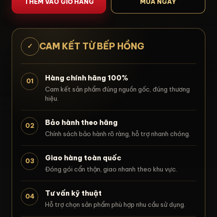
THÊM VÀO GIỎ HÀNG
MUA NGAY
CAM KẾT TỪ BẾP HỒNG
✓
Hàng chính hãng 100%
01
Cam kết sản phẩm đúng nguồn gốc, đúng thương
hiệu.
Bảo hành theo hãng
02
Chính sách bảo hành rõ ràng, hỗ trợ nhanh chóng.
Giao hàng toàn quốc
03
Đóng gói cẩn thận, giao nhanh theo khu vực.
Tư vấn kỹ thuật
04
Hỗ trợ chọn sản phẩm phù hợp nhu cầu sử dụng.