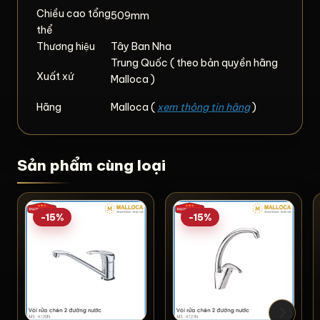
Chiều cao tổng
509mm
thể
Thương hiệu
Tây Ban Nha
Trung Quốc ( theo bản quyền hãng
Xuất xứ
Malloca )
Hãng
Malloca (
xem thông tin hãng
)
Sản phẩm cùng loại
-15%
-15%