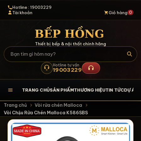
Hotline : 19003229
0
Tài khoản
Giỏ hàng
Thiết bị bếp & nội thất chính hãng
Hotline tư vấn
19003229
TRANG CHỦ
SẢN PHẨM
THƯƠNG HIỆU
TIN TỨC
DỰ ÁN
L
Trang chủ
Vòi rửa chén Malloca
Vòi Chậu Rửa Chén Malloca K586SBS