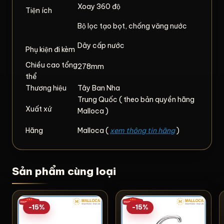
Xoay 360 độ
Tiện ích
Bộ lọc tạo bọt, chống văng nước
Dây cấp nước
Phụ kiện đi kèm
Chiều cao tổng
278mm
thể
Thương hiệu
Tây Ban Nha
Trung Quốc ( theo bản quyền hãng
Xuất xứ
Malloca )
Hãng
Malloca (
xem thông tin hãng
)
Sản phẩm cùng loại
-15%
-15%