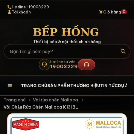
Hotline : 19003229
0
Tài khoản
Giỏ hàng
Thiết bị bếp & nội thất chính hãng
Hotline tư vấn
19003229
TRANG CHỦ
SẢN PHẨM
THƯƠNG HIỆU
TIN TỨC
DỰ ÁN
L
Trang chủ
Vòi rửa chén Malloca
Vòi Chậu Rửa Chén Malloca K131BL