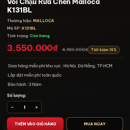
Vòi Chậu Rửa Chén Malloca
K131BL
Thương hiệu:
MALLOCA
Mã SP:
K131BL
Tình trạng:
Còn hàng
3.550.000₫
4.180.000₫
Tiết kiệm 15%
Giao hàng miễn phí khu vực : Hà Nội, Đà Nẵng, TP.HCM
Lắp đặt miễn phí toàn quốc
Bảo hành : 3 Năm
Số lượng:
-
+
THÊM VÀO GIỎ HÀNG
MUA NGAY