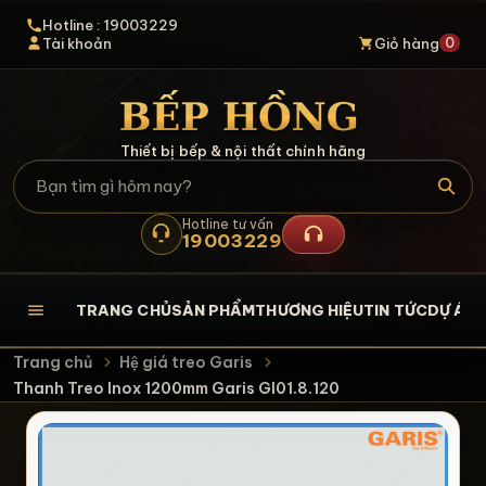
Hotline : 19003229
0
Tài khoản
Giỏ hàng
Thiết bị bếp & nội thất chính hãng
Hotline tư vấn
19003229
TRANG CHỦ
SẢN PHẨM
THƯƠNG HIỆU
TIN TỨC
DỰ ÁN
L
Trang chủ
Hệ giá treo Garis
Thanh Treo Inox 1200mm Garis GI01.8.120