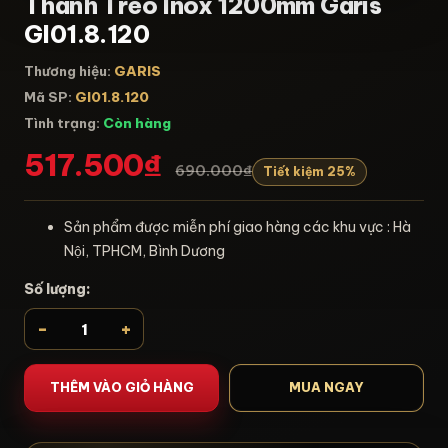
Thanh Treo Inox 1200mm Garis
GI01.8.120
Thương hiệu:
GARIS
Mã SP:
GI01.8.120
Tình trạng:
Còn hàng
517.500₫
690.000₫
Tiết kiệm 25%
Sản phẩm được miễn phí giao hàng các khu vực : Hà
Nội, TPHCM, Bình Dương
Số lượng:
-
+
THÊM VÀO GIỎ HÀNG
MUA NGAY