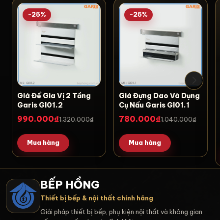
-25%
-25%
Giá Để Gia Vị 2 Tầng
Giá Đựng Dao Và Dụng
Garis GI01.2
Cụ Nấu Garis GI01.1
990.000₫
780.000₫
1.320.000₫
1.040.000₫
Mua hàng
Mua hàng
BẾP HỒNG
Thiết bị bếp & nội thất chính hãng
Giải pháp thiết bị bếp, phụ kiện nội thất và không gian