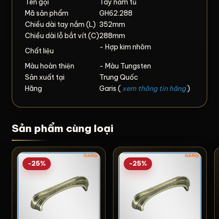
Tên gọi
Tay nắm tủ
Mã sản phẩm
GH62.288
Chiều dài tay nắm (L)
352mm
Chiều dài lỗ bắt vít (C)
288mm
- Hợp kim nhôm
Chất liệu
Màu hoàn thiện
- Màu Tungsten
Sản xuất tại
Trung Quốc
Hãng
Garis (
xem thông tin hãng
)
Sản phẩm cùng loại
-25%
-25%