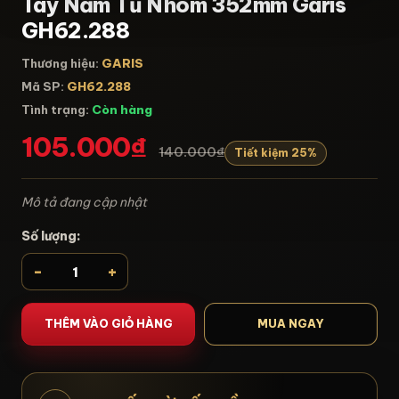
Tay Nắm Tủ Nhôm 352mm Garis
GH62.288
Thương hiệu:
GARIS
Mã SP:
GH62.288
Tình trạng:
Còn hàng
105.000₫
140.000₫
Tiết kiệm 25%
Mô tả đang cập nhật
Số lượng:
-
+
THÊM VÀO GIỎ HÀNG
MUA NGAY