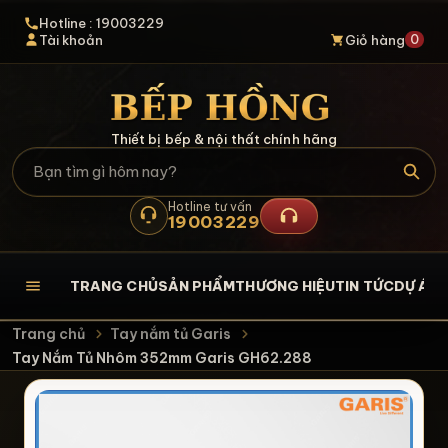
Hotline : 19003229
0
Tài khoản
Giỏ hàng
Thiết bị bếp & nội thất chính hãng
Hotline tư vấn
19003229
TRANG CHỦ
SẢN PHẨM
THƯƠNG HIỆU
TIN TỨC
DỰ ÁN
L
Trang chủ
Tay nắm tủ Garis
Tay Nắm Tủ Nhôm 352mm Garis GH62.288