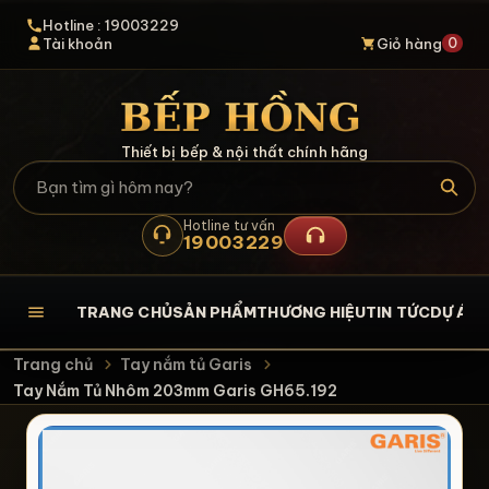
Hotline : 19003229
0
Tài khoản
Giỏ hàng
Thiết bị bếp & nội thất chính hãng
Hotline tư vấn
19003229
TRANG CHỦ
SẢN PHẨM
THƯƠNG HIỆU
TIN TỨC
DỰ ÁN
L
Trang chủ
Tay nắm tủ Garis
Tay Nắm Tủ Nhôm 203mm Garis GH65.192