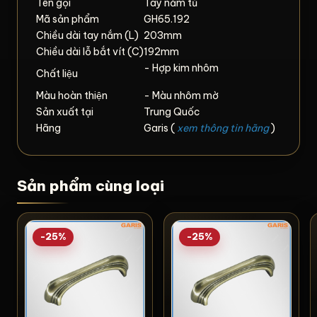
Tên gọi
Tay nắm tủ
Mã sản phẩm
GH65.192
Chiều dài tay nắm (L)
203mm
Chiều dài lỗ bắt vít (C)
192mm
- Hợp kim nhôm
Chất liệu
Màu hoàn thiện
- Màu nhôm mờ
Sản xuất tại
Trung Quốc
Hãng
Garis (
xem thông tin hãng
)
Sản phẩm cùng loại
-25%
-25%