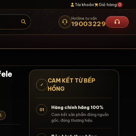
Tài khoản
Giỏ hàng
0
Hotline tư vấn
19003229
fele
CAM KẾT TỪ BẾP
✓
HỒNG
Hàng chính hãng 100%
01
Cam kết sản phẩm đúng nguồn
%
gốc, đúng thương hiệu.