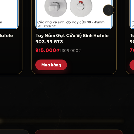
Hafele
Tay Nắm Gạt Cửa Vệ Sinh Hafele
Ta
903.99.573
9
915.000₫
7
1.309.000₫
Mua hàng