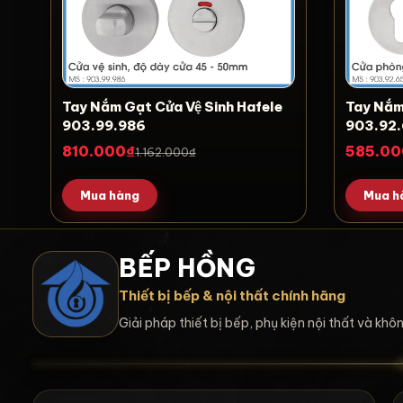
Tay Nắm Gạt Cửa Vệ Sinh Hafele
Tay Nắm
903.99.986
903.92
810.000₫
585.00
1.162.000₫
Mua hàng
Mua h
BẾP HỒNG
Thiết bị bếp & nội thất chính hãng
Giải pháp thiết bị bếp, phụ kiện nội thất và kh