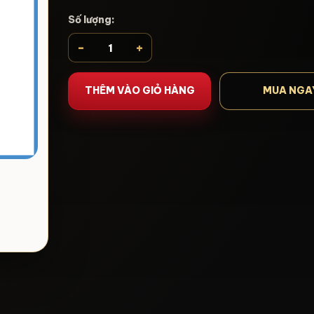
Số lượng:
-
+
THÊM VÀO GIỎ HÀNG
MUA NGA