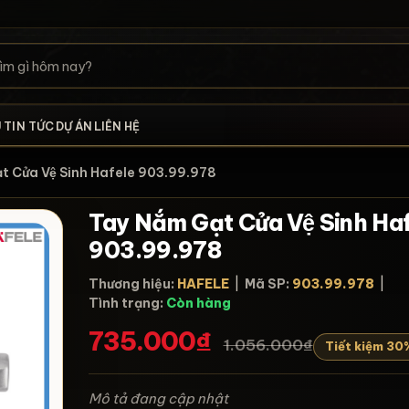
U
TIN TỨC
DỰ ÁN
LIÊN HỆ
̣t Cửa Vệ Sinh Hafele 903.99.978
Tay Nắm Gạt Cửa Vệ Sinh Ha
903.99.978
Thương hiệu:
HAFELE
|
Mã SP:
903.99.978
|
Tình trạng:
Còn hàng
735.000₫
1.056.000₫
Tiết kiệm 30
Mô tả đang cập nhật