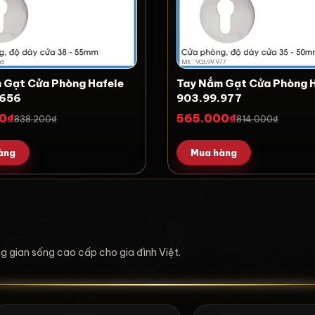
 Gạt Cửa Phòng Hafele
Tay Nắm Gạt Cửa Phòng 
.656
903.99.977
0₫
565.000₫
838.200₫
814.000₫
àng
Mua hàng
ông gian sống cao cấp cho gia đình Việt.