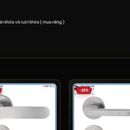
 khóa và ruột khóa ( mua riêng )
-31%