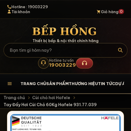
Hotline : 19003229
0
Tài khoản
Giỏ hàng
Thiết bị bếp & nội thất chính hãng
Hotline tư vấn
19003229
TRANG CHỦ
SẢN PHẨM
THƯƠNG HIỆU
TIN TỨC
DỰ ÁN
L
Trang chủ
Cùi chỏ hơi Hafele
Tay Đẩy Hơi Cùi Chỏ 60Kg Hafele 931.77.039