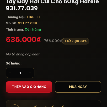
Tay Đẩy Hơi Cùi Chỏ 60Kg Hafele
931.77.039
Thương hiệu:
HAFELE
Mã SP:
931.77.039
Tình trạng:
Còn hàng
535.000₫
766.000₫
Tiết kiệm 30%
Mô tả đang cập nhật
Số lượng:
-
+
THÊM VÀO GIỎ HÀNG
MUA NGAY