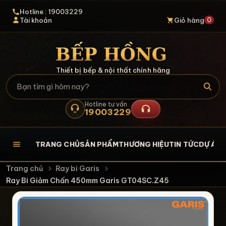
Hotline : 19003229
0
Tài khoản
Giỏ hàng
Thiết bị bếp & nội thất chính hãng
Hotline tư vấn
19003229
TRANG CHỦ
SẢN PHẨM
THƯƠNG HIỆU
TIN TỨC
DỰ ÁN
L
Trang chủ
Ray bi Garis
Ray Bi Giảm Chấn 450mm Garis GT04SC.Z45