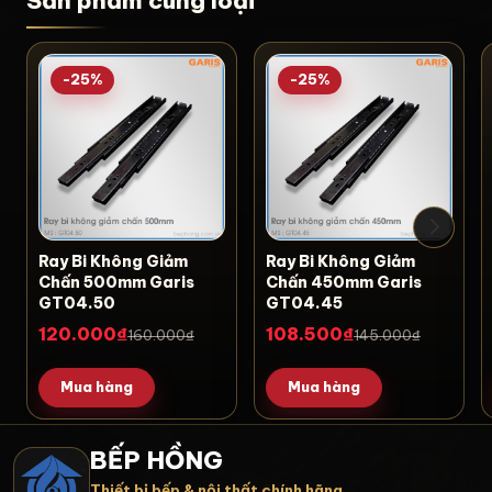
Sản phẩm cùng loại
-25%
-25%
Ray Bi Không Giảm
Ray Bi Không Giảm
Chấn 500mm Garis
Chấn 450mm Garis
GT04.50
GT04.45
120.000₫
108.500₫
160.000₫
145.000₫
Mua hàng
Mua hàng
BẾP HỒNG
Thiết bị bếp & nội thất chính hãng