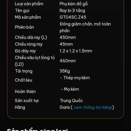
Loại sản phẩm
Phụ kiện đồ gỗ
Tên gọi
Ray bi 3 tầng
Mã sản phẩm
GT04SC.Z45
Đóng giảm chấn, mở toàn
Phiên bản
phần
Chiều dài ray (L)
450mm
Chiều rộng ray
45mm
Độ dày ray
1,2 x 1,2 x 1,5mm
Chiều sâu lọt lòng tủ
460mm
(LD)
Tải trọng
35Kg
- Thép mạ kẽm
Chất liệu
- Mạ kẽm
Hoàn thiện
Sản xuất tại
Trung Quốc
Hãng
Garis (
xem thông tin hãng
)