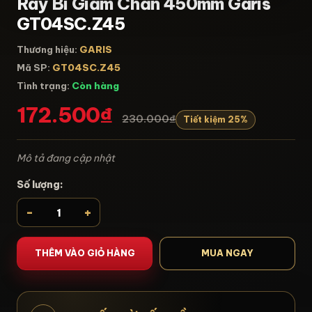
Ray Bi Giảm Chấn 450mm Garis
GT04SC.Z45
Thương hiệu:
GARIS
Mã SP:
GT04SC.Z45
Tình trạng:
Còn hàng
172.500₫
230.000₫
Tiết kiệm 25%
Mô tả đang cập nhật
Số lượng:
-
+
THÊM VÀO GIỎ HÀNG
MUA NGAY