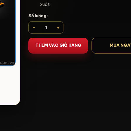
xuất
Số lượng:
-
+
THÊM VÀO GIỎ HÀNG
MUA NGA