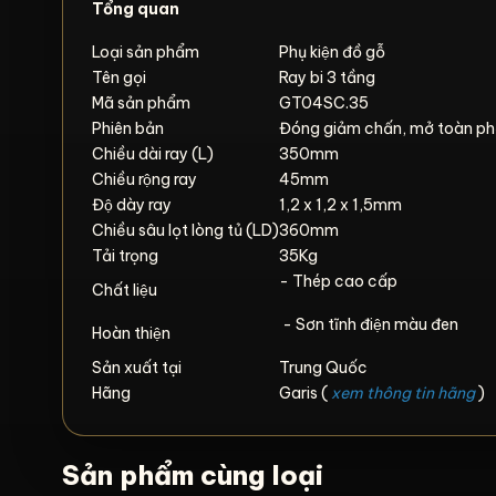
Tổng quan
Loại sản phẩm
Phụ kiện đồ gỗ
Tên gọi
Ray bi 3 tầng
Mã sản phẩm
GT04SC.35
Phiên bản
Đóng giảm chấn, mở toàn ph
Chiều dài ray (L)
350mm
Chiều rộng ray
45mm
Độ dày ray
1,2 x 1,2 x 1,5mm
Chiều sâu lọt lòng tủ (LD)
360mm
Tải trọng
35Kg
- Thép cao cấp
Chất liệu
- Sơn tĩnh điện màu đen
Hoàn thiện
Sản xuất tại
Trung Quốc
Hãng
Garis (
xem thông tin hãng
)
Sản phẩm cùng loại