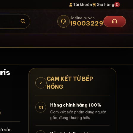
Tài khoản
Giỏ hàng
0
Hotline tư vấn
19003229
ris
CAM KẾT TỪ BẾP
✓
HỒNG
Hàng chính hãng 100%
01
Cam kết sản phẩm đúng nguồn
gốc, đúng thương hiệu.
à sản