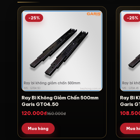
-25%
-25%
Ray Bi Không Giảm Chấn 500mm
Ray Bi 
Garis GT04.50
Garis G
120.000₫
108.50
160.000₫
Mua hàng
Mua h