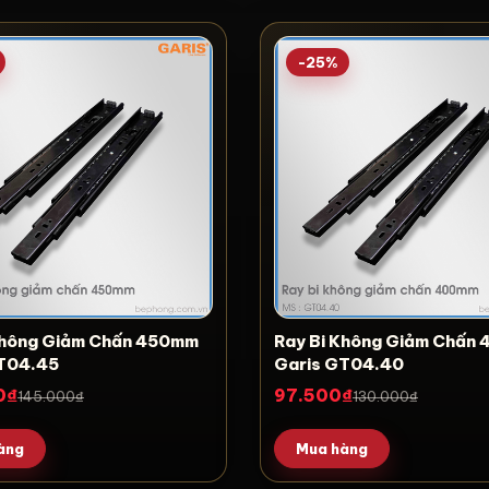
-25%
Không Giảm Chấn 450mm
Ray Bi Không Giảm Chấ
T04.45
Garis GT04.40
0₫
97.500₫
145.000₫
130.000₫
àng
Mua hàng