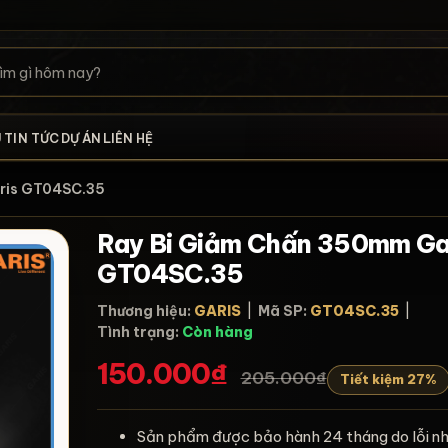
U
TIN TỨC
DỰ ÁN
LIÊN HỆ
aris GT04SC.35
Ray Bi Giảm Chấn 350mm Ga
GT04SC.35
Thương hiệu:
GARIS
|
Mã SP:
GT04SC.35
|
Tình trạng:
Còn hàng
150.000₫
205.000₫
Tiết kiệm 27%
Sản phẩm được bảo hành 24 tháng do lỗi nh