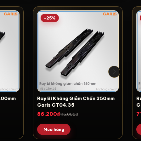
-25%
n 400mm
Ray Bi Không Giảm Chấn 350mm
R
Garis GT04.35
G
86.200₫
7
115.000₫
Mua hàng