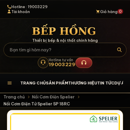
Hotline : 19003229
0
Tài khoản
Giỏ hàng
Thiết bị bếp & nội thất chính hãng
Hotline tư vấn
19003229
TRANG CHỦ
SẢN PHẨM
THƯƠNG HIỆU
TIN TỨC
DỰ ÁN
L
Trang chủ
Nồi Cơm Điện Spelier
Nồi Cơm Điện Tử Spelier SP 18RC