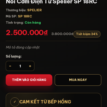
Nồi Cơm Điện Tử Spelier SP 18RC
Thương hiệu:
SPELIER
Mã SP:
SP 18RC
Tình trạng:
Còn hàng
2.500.000₫
3.800.000₫
Tiết kiệm 34%
Mô tả đang cập nhật
Số lượng:
-
+
THÊM VÀO GIỎ HÀNG
MUA NGAY
CAM KẾT TỪ BẾP HỒNG
✓