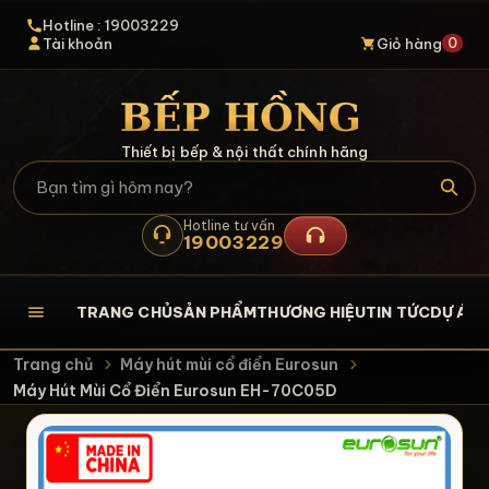
Hotline : 19003229
0
Tài khoản
Giỏ hàng
Thiết bị bếp & nội thất chính hãng
Hotline tư vấn
19003229
TRANG CHỦ
SẢN PHẨM
THƯƠNG HIỆU
TIN TỨC
DỰ ÁN
L
Trang chủ
Máy hút mùi cổ điển Eurosun
Máy Hút Mùi Cổ Điển Eurosun EH-70C05D