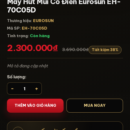
Máy Hút Mùi Cổ Điển Eurosun EH-
70C05D
Thương hiệu:
EUROSUN
Mã SP:
EH-70C05D
Tình trạng:
Còn hàng
2.300.000₫
3.690.000₫
Tiết kiệm 38%
Mô tả đang cập nhật
Số lượng:
-
+
THÊM VÀO GIỎ HÀNG
MUA NGAY