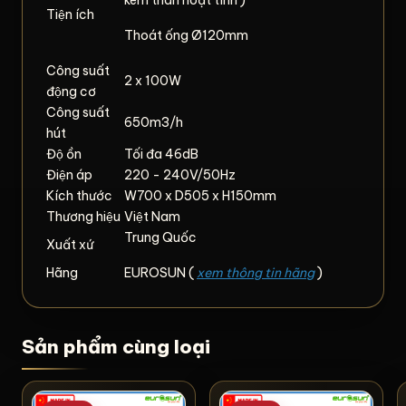
kèm than hoạt tính )
Tiện ích
Thoát ống Ø120mm
Công suất
2 x 100W
động cơ
Công suất
650m3/h
hút
Độ ồn
Tối đa 46dB
Điện áp
220 - 240V/50Hz
Kích thước
W700 x D505 x H150mm
Thương hiệu
Việt Nam
Trung Quốc
Xuất xứ
Hãng
EUROSUN (
xem thông tin hãng
)
Sản phẩm cùng loại