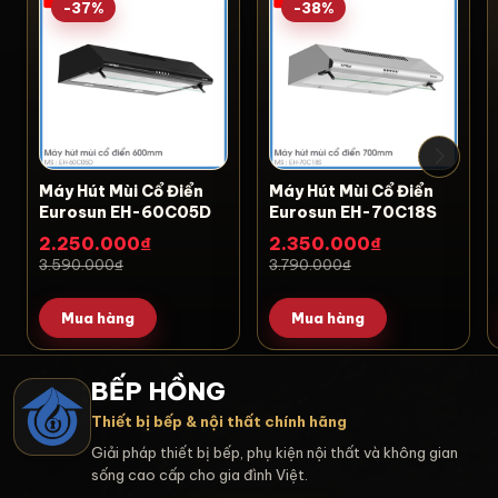
-37%
-38%
Máy Hút Mùi Cổ Điển
Máy Hút Mùi Cổ Điển
Eurosun EH-60C05D
Eurosun EH-70C18S
2.250.000₫
2.350.000₫
3.590.000₫
3.790.000₫
Mua hàng
Mua hàng
BẾP HỒNG
Thiết bị bếp & nội thất chính hãng
Giải pháp thiết bị bếp, phụ kiện nội thất và không gian
sống cao cấp cho gia đình Việt.