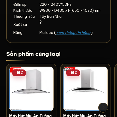
Điện áp
220 - 240V/50Hz
Kích thước
W900 x D480 x H(650 - 1070)mm
Thương hiệu
Tây Ban Nha
Ý
Xuất xứ
Hãng
Malloca (
xem thông tin hãng
)
Sản phẩm cùng loại
-15%
-15%
Máy Hút Mùi Áp Tường
Máy Hút Mùi Áp Tường