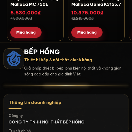
Malloca MC 750E
Malloca Gama K3155.7
6.630.000₫
10.375.000₫
7.800.000₫
12.210.000₫
Mua hàng
Mua hàng
BẾP HỒNG
Thiết bị bếp & nội thất chính hãng
Giải pháp thiết bị bếp, phụ kiện nội thất và không gian
sống cao cấp cho gia đình Việt.
Thông tin doanh nghiệp
Công ty
CÔNG TY TNHH NỘI THẤT BẾP HỒNG
Trụ sở chính