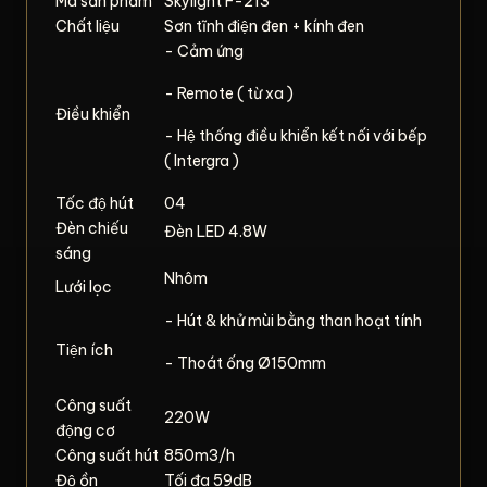
Mã sản phẩm
Skylight F-213
Chất liệu
Sơn tĩnh điện đen + kính đen
- Cảm ứng
- Remote ( từ xa )
Điều khiển
- Hệ thống điều khiển kết nối với bếp
( Intergra )
Tốc độ hút
04
Đèn chiếu
Đèn LED 4.8W
sáng
Nhôm
Lưới lọc
- Hút & khử mùi bằng than hoạt tính
Tiện ích
- Thoát ống Ø150mm
Công suất
220W
động cơ
Công suất hút
850m3/h
Độ ồn
Tối đa 59dB