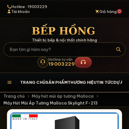
Hotline : 19003229
0
Tài khoản
Giỏ hàng
Thiết bị bếp & nội thất chính hãng
Hotline tư vấn
19003229
TRANG CHỦ
SẢN PHẨM
THƯƠNG HIỆU
TIN TỨC
DỰ ÁN
L
Trang chủ
Máy hút mùi áp tường Malloca
Máy Hút Mùi Áp Tường Malloca Skylight F-213