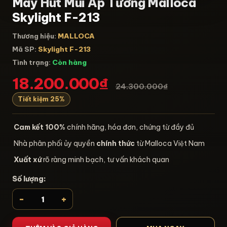
Máy Hút Mùi Áp Tường Malloca
Skylight F-213
Thương hiệu:
MALLOCA
Mã SP:
Skylight F-213
Tình trạng:
Còn hàng
18.200.000₫
24.300.000₫
Tiết kiệm 25%
Cam kết 100%
chính hãng, hóa đơn, chứng từ đầy đủ
Nhà phân phối ủy quyền
chính thức
từ Malloca Việt Nam
Xuất xứ
rõ ràng minh bạch, tư vấn khách quan
Số lượng:
-
+