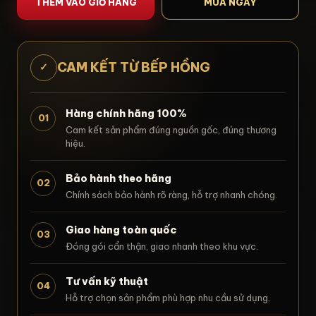
THÊM VÀO GIỎ HÀNG
MUA NGAY
CAM KẾT TỪ BẾP HỒNG
✓
Hàng chính hãng 100%
01
Cam kết sản phẩm đúng nguồn gốc, đúng thương
hiệu.
Bảo hành theo hãng
02
Chính sách bảo hành rõ ràng, hỗ trợ nhanh chóng.
Giao hàng toàn quốc
03
Đóng gói cẩn thận, giao nhanh theo khu vực.
Tư vấn kỹ thuật
04
Hỗ trợ chọn sản phẩm phù hợp nhu cầu sử dụng.