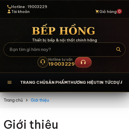
Hotline : 19003229
0
Tài khoản
Giỏ hàng
Thiết bị bếp & nội thất chính hãng
Hotline tư vấn
19003229
TRANG CHỦ
SẢN PHẨM
THƯƠNG HIỆU
TIN TỨC
DỰ ÁN
L
Trang chủ
Giới thiệu
Giới thiệu