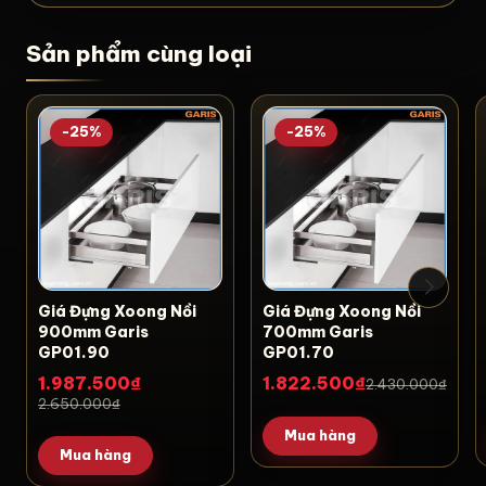
Sản phẩm cùng loại
-25%
-25%
Giá Đựng Xoong Nồi
Giá Đựng Xoong Nồi
900mm Garis
700mm Garis
GP01.90
GP01.70
1.987.500₫
1.822.500₫
2.430.000₫
2.650.000₫
Mua hàng
Mua hàng