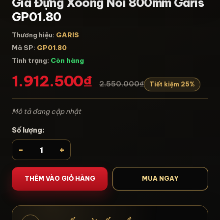
Giá Đựng Xoong Nồi 800mm Garis
GP01.80
Thương hiệu:
GARIS
Mã SP:
GP01.80
Tình trạng:
Còn hàng
1.912.500₫
2.550.000₫
Tiết kiệm 25%
Mô tả đang cập nhật
Số lượng:
-
+
THÊM VÀO GIỎ HÀNG
MUA NGAY