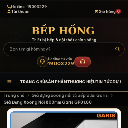
Hotline : 19003229
0
Tài khoản
Giỏ hàng
Thiết bị bếp & nội thất chính hãng
Hotline tư vấn
19003229
TRANG CHỦ
SẢN PHẨM
THƯƠNG HIỆU
TIN TỨC
DỰ ÁN
L
Trang chủ
Giá đựng xoong nồi tủ bếp dưới Garis
Giá Đựng Xoong Nồi 800mm Garis GP01.80