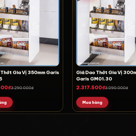
 Thớt Gia Vị 350mm Garis
Giá Dao Thớt Gia Vị 30
5
Garis GM01.30
500₫
2.317.500₫
3.290.000₫
3.090.000₫
àng
Mua hàng