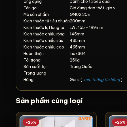
Ứng dụng
Dành cho tủ bếp dưới
Tên gọi
Giá đựng dao thớt, gia vị
Mã sản phẩm
GM02.20E
Kích thước tủ tiêu chuẩn
200mm
Kích thước lọt lòng tủ
LW : 155 - 199mm
Kích thước chiều rộng
145mm
Kích thước chiều sâu
485mm
Kích thước chiều cao
465mm
Hoàn thiện
Inox304
Tải trọng
25Kg
Sản xuất tại
Trung Quốc
Trọng lượng
Hãng
Garis (
xem thông tin hãng
)
Sản phẩm cùng loại
-25%
-25%