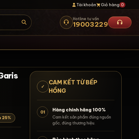
Tài khoản
Giỏ hàng
0
Hotline tư vấn
19003229
Garis
CAM KẾT TỪ BẾP
✓
HỒNG
Hàng chính hãng 100%
01
Cam kết sản phẩm đúng nguồn
m 25%
gốc, đúng thương hiệu.