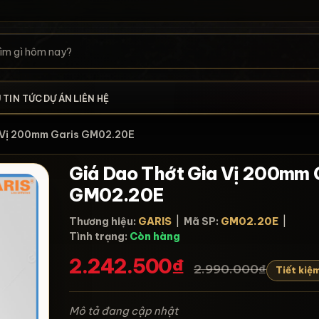
U
TIN TỨC
DỰ ÁN
LIÊN HỆ
a Vị 200mm Garis GM02.20E
Giá Dao Thớt Gia Vị 200mm 
GM02.20E
Thương hiệu:
GARIS
|
Mã SP:
GM02.20E
|
Tình trạng:
Còn hàng
2.242.500₫
2.990.000₫
Tiết kiệ
Mô tả đang cập nhật