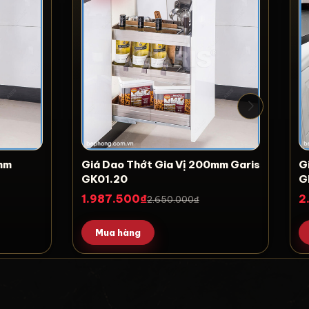
0mm
Giá Dao Thớt Gia Vị 200mm Garis
G
GK01.20
G
1.987.500₫
2
2.650.000₫
Mua hàng