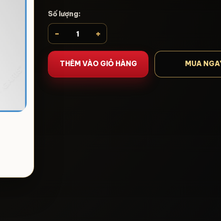
Số lượng:
-
+
THÊM VÀO GIỎ HÀNG
MUA NGA