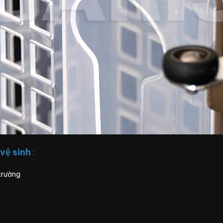
 vệ sinh
:
 trường