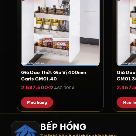
Giá Dao Thớt Gia Vị 400mm
Giá Dao
Garis GM01.40
GM01.3
2.587.500₫
2.467.
3.450.000₫
Mua hàng
Mua h
BẾP HỒNG