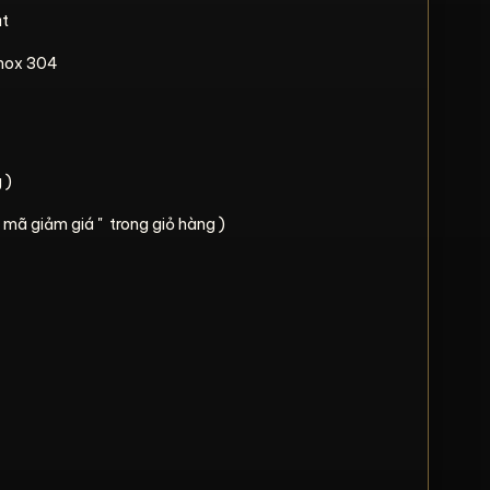
̣t
g Inox 304
 )
 mã giảm giá " trong giỏ hàng )