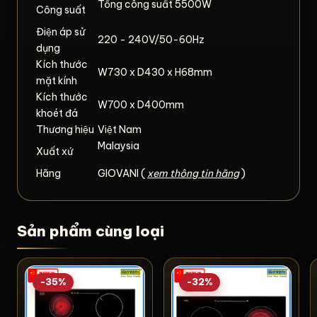
Tổng công suất 5500W
Công suất
Điện áp sử
220 - 240V/50-60Hz
dụng
Kích thước
W730 x D430 x H68mm
mặt kính
Kích thước
W700 x D400mm
khoét đá
Thương hiệu
Việt Nam
Malaysia
Xuất xứ
Hãng
GIOVANI (
xem thông tin hãng
)
Sản phẩm cùng loại
-35%
-32%