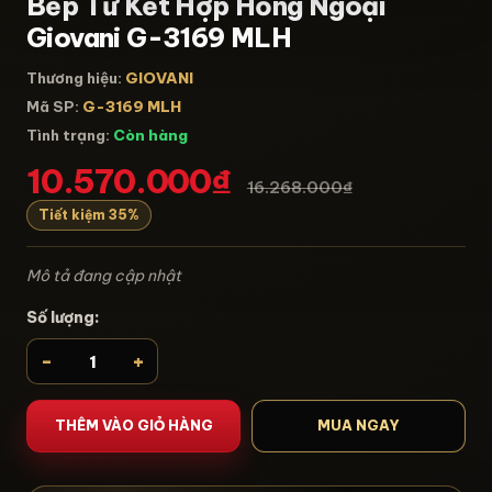
Bếp Từ Kết Hợp Hồng Ngoại
Giovani G-3169 MLH
Thương hiệu:
GIOVANI
Mã SP:
G-3169 MLH
Tình trạng:
Còn hàng
10.570.000₫
16.268.000₫
Tiết kiệm 35%
Mô tả đang cập nhật
Số lượng:
-
+
THÊM VÀO GIỎ HÀNG
MUA NGAY