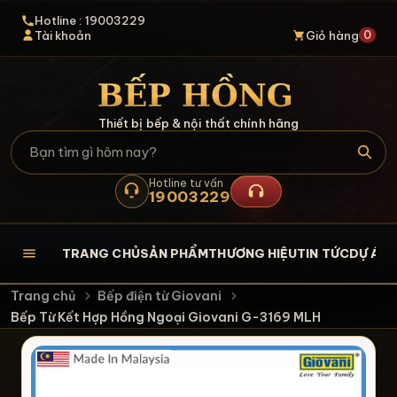
Hotline : 19003229
0
Tài khoản
Giỏ hàng
Thiết bị bếp & nội thất chính hãng
Hotline tư vấn
19003229
TRANG CHỦ
SẢN PHẨM
THƯƠNG HIỆU
TIN TỨC
DỰ ÁN
L
Trang chủ
Bếp điện từ Giovani
Bếp Từ Kết Hợp Hồng Ngoại Giovani G-3169 MLH