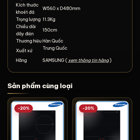
Kích thước
W560 x D480mm
khoét đá
Trọng lượng
11.3Kg
Chiều dài
150cm
dây điện
Thương hiệu
Hàn Quốc
Trung Quốc
Xuất xứ
Hãng
SAMSUNG (
xem thông tin hãng
)
Sản phẩm cùng loại
-20%
-20%