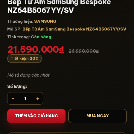
Bếp Từ Âm SamSung Bespoke
NZ64B5067YY/SV
Thương hiệu:
SAMSUNG
Mã SP:
Bếp Từ Âm SamSung Bespoke NZ64B5067YY/SV
Tình trạng:
Còn hàng
21.590.000₫
26.990.000₫
Tiết kiệm 20%
Mô tả đang cập nhật
Số lượng:
-
+
THÊM VÀO GIỎ HÀNG
MUA NGAY