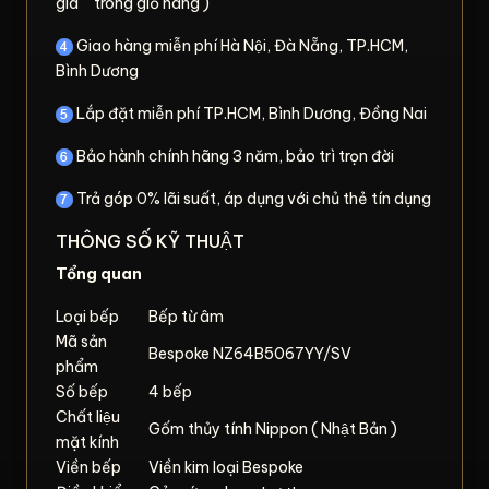
giá " trong giỏ hàng )
Giao hàng miễn phí Hà Nội, Đà Nẵng, TP.HCM,
Bình Dương
Lắp đặt miễn phí TP.HCM, Bình Dương, Đồng Nai
Bảo hành chính hãng 3 năm, bảo trì trọn đời
Trả góp 0% lãi suất, áp dụng với chủ thẻ tín dụng
THÔNG SỐ KỸ THUẬT
Tổng quan
Loại bếp
Bếp từ âm
Mã sản
Bespoke NZ64B5067YY/SV
phẩm
Số bếp
4 bếp
Chất liệu
Gốm thủy tính Nippon ( Nhật Bản )
mặt kính
Viền bếp
Viền kim loại Bespoke