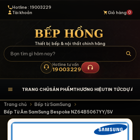
Hotline : 19003229
0
Tài khoản
Giỏ hàng
Thiết bị bếp & nội thất chính hãng
Hotline tư vấn
19003229
TRANG CHỦ
SẢN PHẨM
THƯƠNG HIỆU
TIN TỨC
DỰ ÁN
L
Trang chủ
Bếp từ SamSung
Bếp Từ Âm SamSung Bespoke NZ64B5067YY/SV