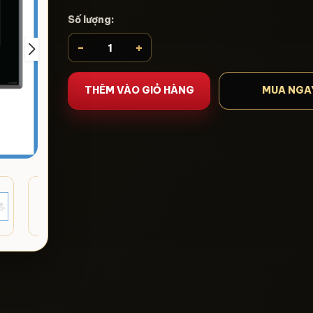
Số lượng:
-
+
THÊM VÀO GIỎ HÀNG
MUA NGA