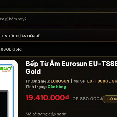
U
TIN TỨC
DỰ ÁN
LIÊN HỆ
T888GE Gold
Bếp Từ Âm Eurosun EU-T8
Gold
Thương hiệu:
EUROSUN
|
Mã SP:
EU-T888GE Go
Tình trạng:
Còn hàng
19.410.000₫
25.880.000₫
Tiết 
Mô tả đang cập nhật