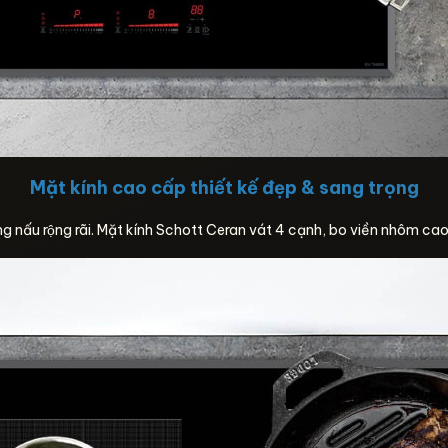
Mặt kính cao cấp thiết kế đẹp & sang trọng
ấu rộng rãi. Mặt kính Schott Ceran vát 4 cạnh, bo viền nhôm cao cấ