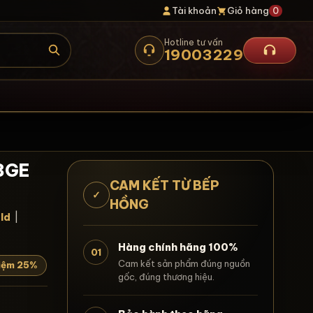
Tài khoản
Giỏ hàng
0
Hotline tư vấn
19003229
88GE
CAM KẾT TỪ BẾP
✓
HỒNG
ld
|
Hàng chính hãng 100%
01
Cam kết sản phẩm đúng nguồn
kiệm 25%
gốc, đúng thương hiệu.