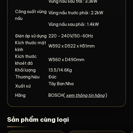
Vùng nấu sau trái : 3.3kW
Công suất vùng
Vùng nấu trước phải : 2.2kW
nấu
Vùng nấu sau phải : 1.4kW
Điện áp sử dụng
220 - 240V/50-60Hz
Kích thước mặt
W592 x D522 x H51mm
kính
Kích thước
W560 x D490mm
khoét đá
Khối lượng
13.5/14.6Kg
Thương hiệu
Đức
Tây Ban Nha
Xuất xứ
Hãng
BOSCH(
xem thông tin hãng
)
Sản phẩm cùng loại