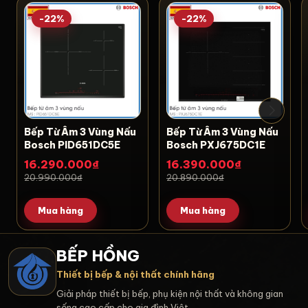
-22%
-22%
Bếp Từ Âm 3 Vùng Nấu
Bếp Từ Âm 3 Vùng Nấu
Bosch PID651DC5E
Bosch PXJ675DC1E
16.290.000₫
16.390.000₫
20.990.000₫
20.890.000₫
Mua hàng
Mua hàng
BẾP HỒNG
Thiết bị bếp & nội thất chính hãng
Giải pháp thiết bị bếp, phụ kiện nội thất và không gian
sống cao cấp cho gia đình Việt.