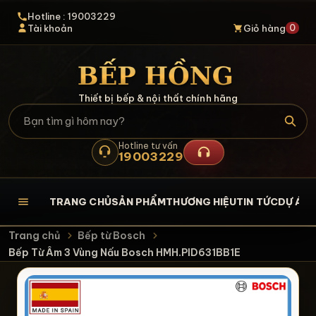
Hotline : 19003229
0
Tài khoản
Giỏ hàng
Thiết bị bếp & nội thất chính hãng
Hotline tư vấn
19003229
TRANG CHỦ
SẢN PHẨM
THƯƠNG HIỆU
TIN TỨC
DỰ ÁN
L
Trang chủ
Bếp từ Bosch
Bếp Từ Âm 3 Vùng Nấu Bosch HMH.PID631BB1E