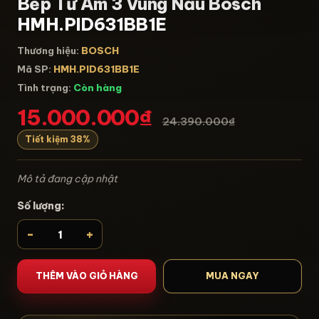
Bếp Từ Âm 3 Vùng Nấu Bosch
HMH.PID631BB1E
Thương hiệu:
BOSCH
Mã SP:
HMH.PID631BB1E
Tình trạng:
Còn hàng
15.000.000₫
24.390.000₫
Tiết kiệm 38%
Mô tả đang cập nhật
Số lượng:
-
+
THÊM VÀO GIỎ HÀNG
MUA NGAY