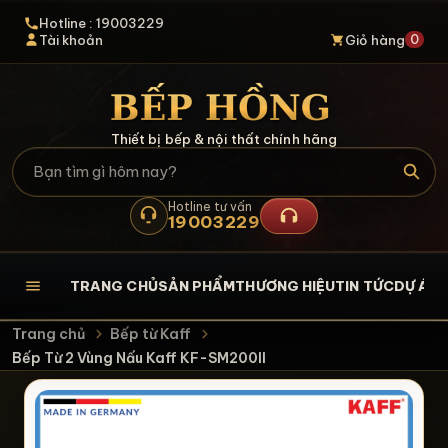
Hotline : 19003229
0
Tài khoản
Giỏ hàng
Thiết bị bếp & nội thất chính hãng
Hotline tư vấn
19003229
TRANG CHỦ
SẢN PHẨM
THƯƠNG HIỆU
TIN TỨC
DỰ ÁN
L
Trang chủ
Bếp từ Kaff
Bếp Từ 2 Vùng Nấu Kaff KF-SM200II