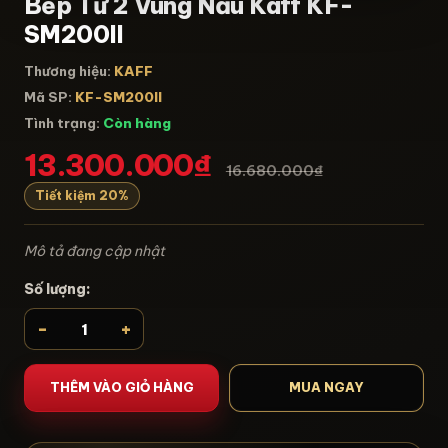
Bếp Từ 2 Vùng Nấu Kaff KF-
SM200II
Thương hiệu:
KAFF
Mã SP:
KF-SM200II
Tình trạng:
Còn hàng
13.300.000₫
16.680.000₫
Tiết kiệm 20%
Mô tả đang cập nhật
Số lượng:
-
+
THÊM VÀO GIỎ HÀNG
MUA NGAY