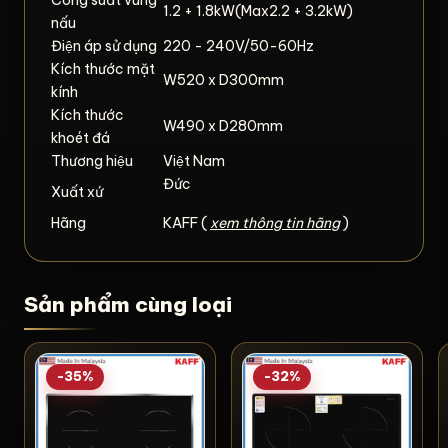
1.2 + 1.8kW(Max2.2 + 3.2kW)
nấu
Điện áp sử dụng
220 - 240V/50-60Hz
Kích thước mặt
W520 x D300mm
kính
Kích thước
W490 x D280mm
khoét đá
Thương hiệu
Việt Nam
Đức
Xuất xứ
Hãng
KAFF (
xem thông tin hãng
)
Sản phẩm cùng loại
-35%
-32%