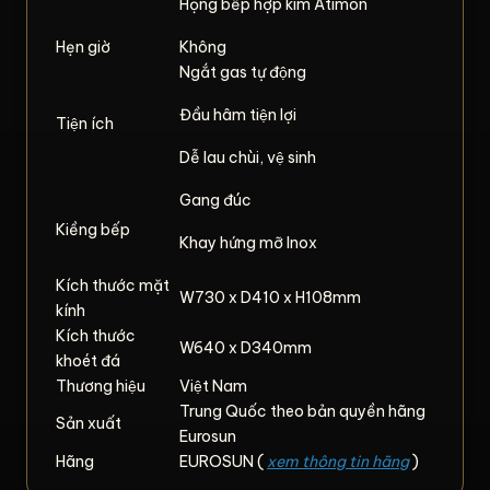
Họng bếp hợp kim Atimon
Hẹn giờ
Không
Ngắt gas tự động
Đầu hâm tiện lợi
Tiện ích
Dễ lau chùi, vệ sinh
Gang đúc
Kiềng bếp
Khay hứng mỡ Inox
Kích thước mặt
W730 x D410 x H108mm
kính
Kích thước
W640 x D340mm
khoét đá
Thương hiệu
Việt Nam
Trung Quốc theo bản quyền hãng
Sản xuất
Eurosun
Hãng
EUROSUN (
xem thông tin hãng
)