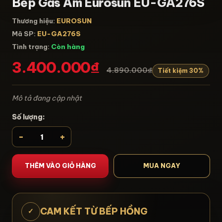
Bếp Gas Âm Eurosun EU-GA276S
Thương hiệu:
EUROSUN
Mã SP:
EU-GA276S
Tình trạng:
Còn hàng
3.400.000₫
4.890.000₫
Tiết kiệm 30%
Mô tả đang cập nhật
Số lượng:
-
+
THÊM VÀO GIỎ HÀNG
MUA NGAY
CAM KẾT TỪ BẾP HỒNG
✓