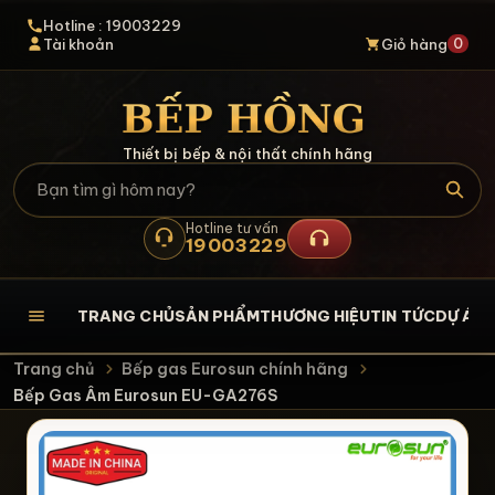
Hotline : 19003229
0
Tài khoản
Giỏ hàng
Thiết bị bếp & nội thất chính hãng
Hotline tư vấn
19003229
TRANG CHỦ
SẢN PHẨM
THƯƠNG HIỆU
TIN TỨC
DỰ ÁN
L
Trang chủ
Bếp gas Eurosun chính hãng
Bếp Gas Âm Eurosun EU-GA276S