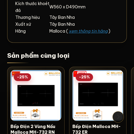
Kích thước khoét
W560 x D490mm
đá
Thương hiệu
Tây Ban Nha
Xuất xứ
Tây Ban Nha
Hãng
Malloca (
xem thông tin hãng
)
Sản phẩm cùng loại
-25%
-25%
Bếp Điện 2 Vùng Nấu
Bếp Điện Malloca MH-
Malloca MH-732 RN
732 ER