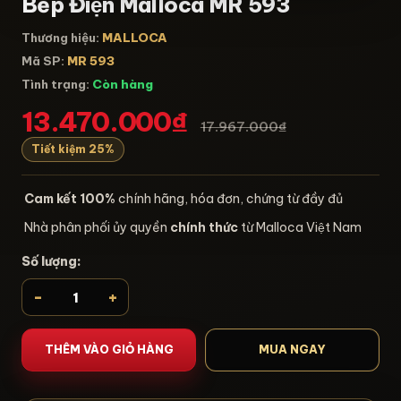
Bếp Điện Malloca MR 593
Thương hiệu:
MALLOCA
Mã SP:
MR 593
Tình trạng:
Còn hàng
13.470.000₫
17.967.000₫
Tiết kiệm 25%
Cam kết 100%
chính hãng, hóa đơn, chứng từ đầy đủ
Nhà phân phối ủy quyền
chính thức
từ Malloca Việt Nam
Số lượng:
-
+
THÊM VÀO GIỎ HÀNG
MUA NGAY