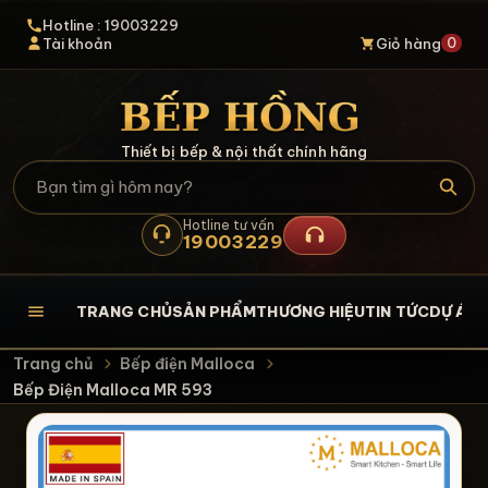
Hotline : 19003229
0
Tài khoản
Giỏ hàng
Thiết bị bếp & nội thất chính hãng
Hotline tư vấn
19003229
TRANG CHỦ
SẢN PHẨM
THƯƠNG HIỆU
TIN TỨC
DỰ ÁN
L
Trang chủ
Bếp điện Malloca
Bếp Điện Malloca MR 593