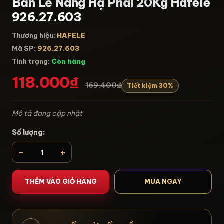
Bản Lề Nâng Hạ Phải 20Kg Hafele
926.27.603
Thương hiệu:
HAFELE
Mã SP:
926.27.603
Tình trạng:
Còn hàng
118.000₫
169.400₫
Tiết kiệm 30%
Mô tả đang cập nhật
Số lượng:
-
+
THÊM VÀO GIỎ HÀNG
MUA NGAY