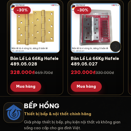
-30%
-30%
Bản Lề Lá 66Kg Hafele
Bản Lề Lá 66Kg Hafele
489.05.028
489.05.027
328.000₫
230.000₫
469.700₫
330.000₫
Mua hàng
Mua hàng
BẾP HỒNG
Thiết bị bếp & nội thất chính hãng
Giải pháp thiết bị bếp, phụ kiện nội thất và không gian
sống cao cấp cho gia đình Việt.