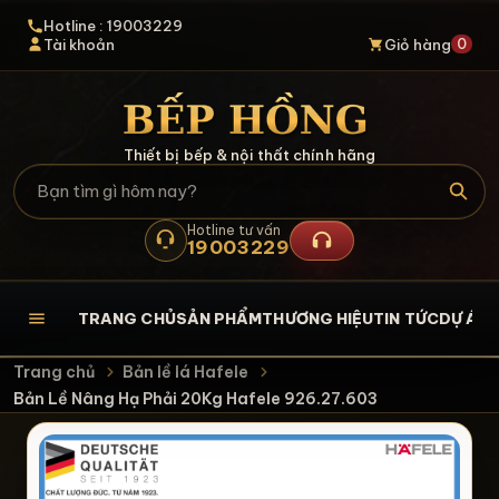
Hotline : 19003229
0
Tài khoản
Giỏ hàng
Thiết bị bếp & nội thất chính hãng
Hotline tư vấn
19003229
TRANG CHỦ
SẢN PHẨM
THƯƠNG HIỆU
TIN TỨC
DỰ ÁN
L
Trang chủ
Bản lề lá Hafele
Bản Lề Nâng Hạ Phải 20Kg Hafele 926.27.603