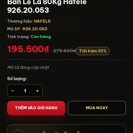
Bản Lề Lá 80Kg Hafele
926.20.053
Thương hiệu:
HAFELE
Mã SP:
926.20.053
Tình trạng:
Còn hàng
195.500₫
279.400₫
Tiết kiệm 30%
Mô tả đang cập nhật
Số lượng:
-
+
THÊM VÀO GIỎ HÀNG
MUA NGAY