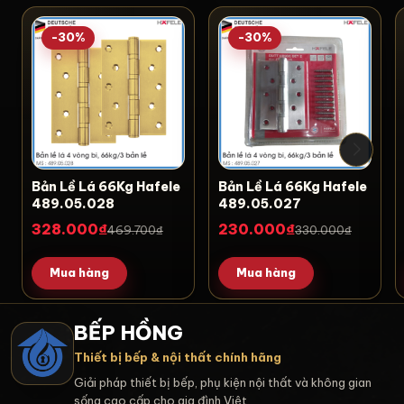
-30%
-30%
Bản Lề Lá 66Kg Hafele
Bản Lề Lá 66Kg Hafele
489.05.028
489.05.027
328.000₫
230.000₫
469.700₫
330.000₫
Mua hàng
Mua hàng
BẾP HỒNG
Thiết bị bếp & nội thất chính hãng
Giải pháp thiết bị bếp, phụ kiện nội thất và không gian
sống cao cấp cho gia đình Việt.