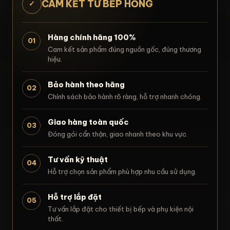
CAM KẾT TỪ BẾP HỒNG
✓
Hàng chính hãng 100%
01
Cam kết sản phẩm đúng nguồn gốc, đúng thương
hiệu.
Bảo hành theo hãng
02
Chính sách bảo hành rõ ràng, hỗ trợ nhanh chóng.
Giao hàng toàn quốc
03
Đóng gói cẩn thận, giao nhanh theo khu vực.
Tư vấn kỹ thuật
04
Hỗ trợ chọn sản phẩm phù hợp nhu cầu sử dụng.
Hỗ trợ lắp đặt
05
Tư vấn lắp đặt cho thiết bị bếp và phụ kiện nội
thất.