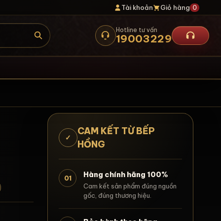
Tài khoản
Giỏ hàng
0
Hotline tư vấn
19003229
CAM KẾT TỪ BẾP
✓
HỒNG
Hàng chính hãng 100%
01
Cam kết sản phẩm đúng nguồn
gốc, đúng thương hiệu.