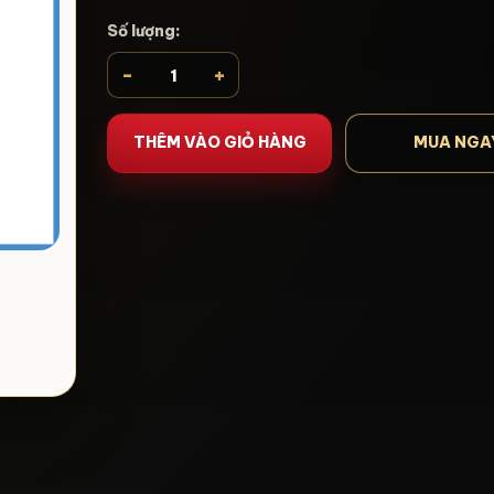
Số lượng:
-
+
THÊM VÀO GIỎ HÀNG
MUA NGA