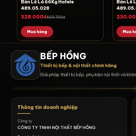
Bản Lề Lá 66Kg Hafele
Bản Lề
489.05.028
489.05
328.000₫
230.00
469.700₫
Mua hàng
Mua h
BẾP HỒNG
Thiết bị bếp & nội thất chính hãng
Giải pháp thiết bị bếp, phụ kiện nội thất và kh
Thông tin doanh nghiệp
Công ty
CÔNG TY TNHH NỘI THẤT BẾP HỒNG