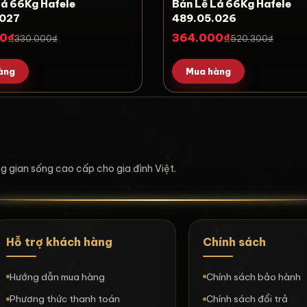
 Lá 66Kg Hafele
Bản Lề Lá 66Kg Hafele
.027
489.05.026
0₫
364.000₫
330.000₫
520.300₫
àng
Mua hàng
ông gian sống cao cấp cho gia đình Việt.
Hỗ trợ khách hàng
Chính sách
Hướng dẫn mua hàng
Chính sách bảo hành
Phương thức thanh toán
Chính sách đổi trả