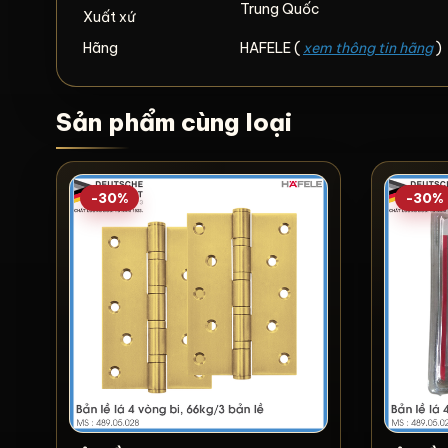
Trung Quốc
Xuất xứ
Hãng
HAFELE (
xem thông tin hãng
)
Sản phẩm cùng loại
-30%
-30%