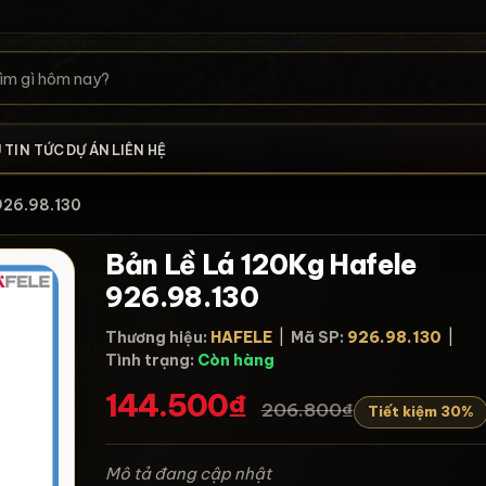
U
TIN TỨC
DỰ ÁN
LIÊN HỆ
 926.98.130
Bản Lề Lá 120Kg Hafele
926.98.130
Thương hiệu:
HAFELE
|
Mã SP:
926.98.130
|
Tình trạng:
Còn hàng
144.500₫
206.800₫
Tiết kiệm 30%
Mô tả đang cập nhật