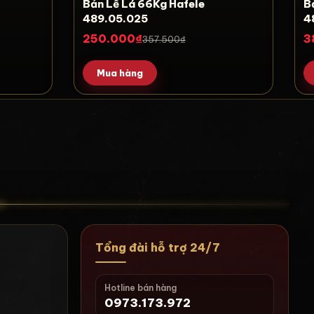
Bản Lề Lá 66Kg Hafele
Ba
489.05.025
4
250.000₫
3
357.500₫
Mua hàng
Tổng đài hỗ trợ 24/7
Hotline bán hàng
0973.173.972