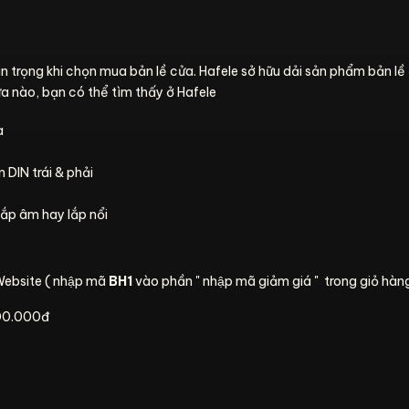
n trọng khi chọn mua bản lề cửa. Hafele sở hữu dải sản phẩm bản lề 
cửa nào, bạn có thể tìm thấy ở Hafele
a
n DIN trái & phải
ắp âm hay lắp nổi
Website ( nhập mã
BH1
vào phần " nhập mã giảm giá " trong giỏ hàn
.000.000đ