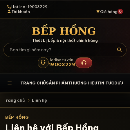
Hotline : 19003229
0
Tài khoản
Giỏ hàng
Thiết bị bếp & nội thất chính hãng
Hotline tư vấn
19003229
TRANG CHỦ
SẢN PHẨM
THƯƠNG HIỆU
TIN TỨC
DỰ ÁN
L
Trang chủ
Liên hệ
BẾP HỒNG
Liên hệ với Bếp Hồng